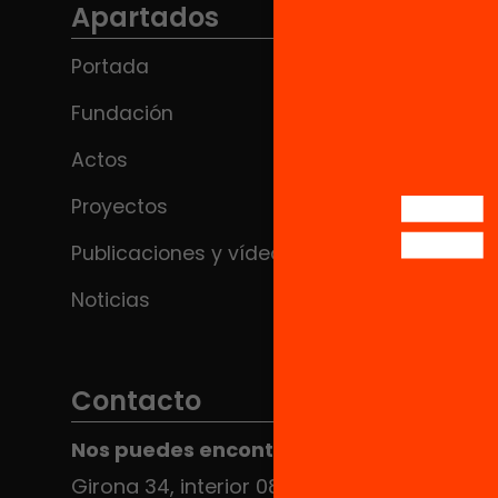
Apartados
Portada
Fundación
Actos
Proyectos
Publicaciones y vídeos
Noticias
Contacto
Nos puedes encontrar en el HUB Social
Girona 34, interior 08010 Barcelona