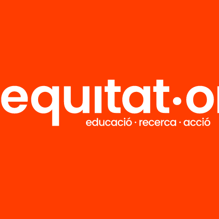
R
FAQS
i
HUB Social
Contacto
Formamos parte de...