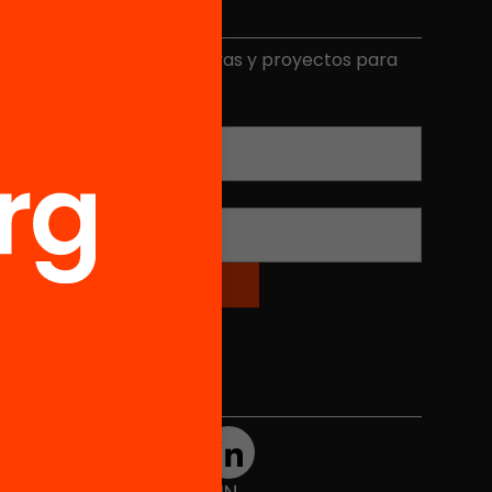
Elige equidad
ecibe contenidos, iniciativas y proyectos para
mplicarte.
Correo electrónico
*
Nombre
*
Redes sociales