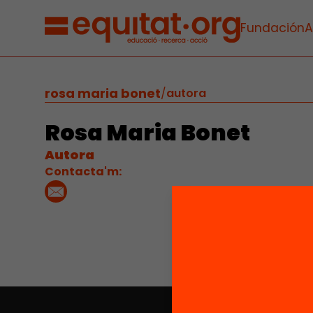
Fundación
A
rosa maria bonet
/
autora
Rosa Maria Bonet
Autora
Contacta'm: