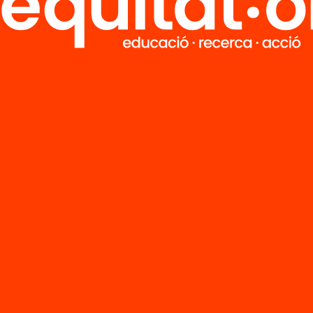
R
FAQS
i
HUB Social
Contacto
Formamos parte de...