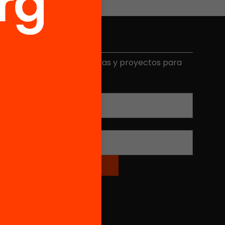
Elige equidad
ecibe contenidos, iniciativas y proyectos para
mplicarte.
Correo electrónico
*
Nombre
*
Redes sociales