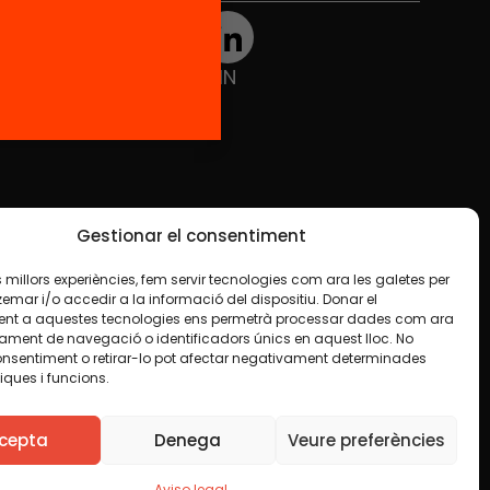
TWT
YTB
IG
FB
IN
Gestionar el consentiment
les millors experiències, fem servir tecnologies com ara les galetes per
ar i/o accedir a la informació del dispositiu. Donar el
nt a aquestes tecnologies ens permetrà processar dades com ara
ament de navegació o identificadors únics en aquest lloc. No
onsentiment o retirar-lo pot afectar negativament determinades
iques i funcions.
ue en algún material indiquemos lo contrario. Le
lquier finalidad, incluida la comercial. Sólo le
cepta
Denega
Veure preferències
Aviso legal