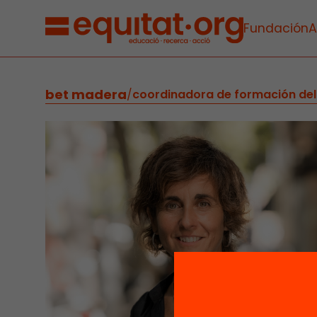
Fundación
A
bet madera
/
coordinadora de formación de