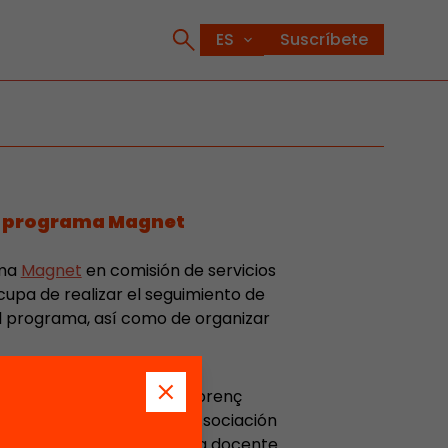
Suscríbete
l programa Magnet
ama
Magnet
en comisión de servicios
upa de realizar el seguimiento de
l programa, así como de organizar
uela Josep Gras de Sant Llorenç
sable de formación de la Asociación
o 2021-2022 y colaboradora docente