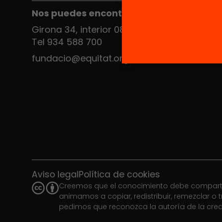
Nos puedes encontrar en el HUB Social
Girona 34, interior 08010 Barcelona
Tel 934 588 700
fundacio@equitat.org
Aviso legal
Política de cookies
Creemos que el conocimiento debe compartirs
animamos a copiar, redistribuir, remezclar o t
pedimos que reconozca la autoría de la creac