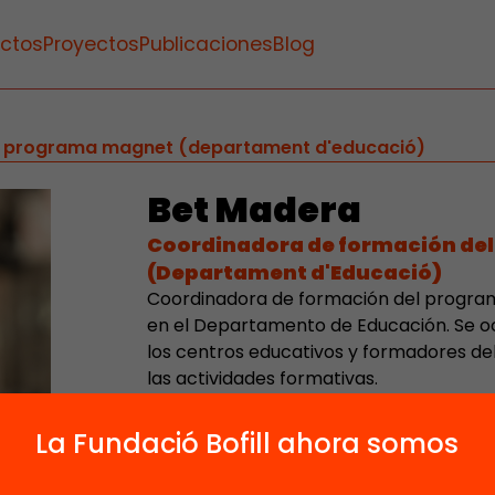
ctos
Proyectos
Publicaciones
Blog
l programa magnet (departament d'educació)
Bet Madera
Coordinadora de formación de
(Departament d'Educació)
Coordinadora de formación del progr
en el Departamento de Educación. Se oc
los centros educativos y formadores de
las actividades formativas.
Maestra de infantil y primaria de la esc
La Fundació Bofill ahora somos
Savall hasta el curso 2017-2018. Respon
de Maestros Rosa Sensat hasta el curs