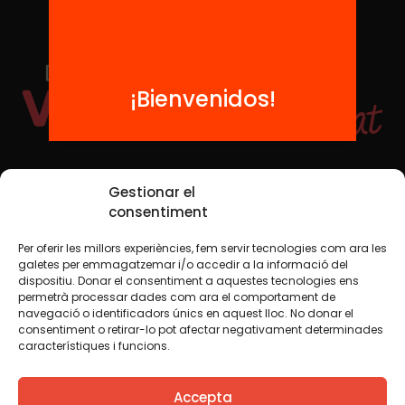
¡Bienvenidos!
Redes sociales
Gestionar el
consentiment
Per oferir les millors experiències, fem servir tecnologies com ara les
TWT
YTB
IG
FB
IN
galetes per emmagatzemar i/o accedir a la informació del
dispositiu. Donar el consentiment a aquestes tecnologies ens
permetrà processar dades com ara el comportament de
navegació o identificadors únics en aquest lloc. No donar el
consentiment o retirar-lo pot afectar negativament determinades
Aviso legal
Política de cookies
característiques i funcions.
Creemos que el conocimiento debe compartirse. Por eso
Accepta
utilizamos una licencia Creative Commons, salvo que en