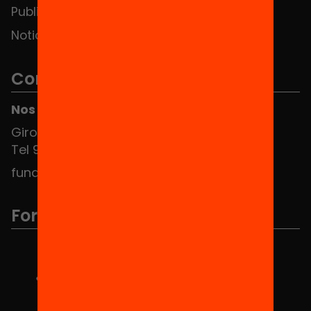
Publicaciones y vídeos
Noticias
Contacto
Nos puedes encontrar en el HUB Social
Girona 34, interior 08010 Barcelona
Tel 934 588 700
fundacio@equitat.org
Formamos parte de...