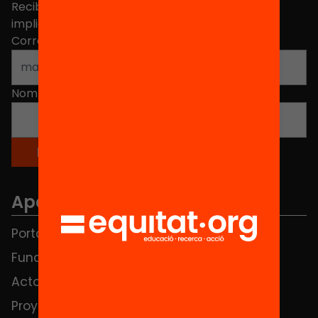
Recibe contenidos, iniciativas y proyectos para
implicarte.
Correo electrónico
*
Nombre
*
Apartados
Portada
FAQS
Fundación
HUB Social
Actos
Contacto
Proyectos