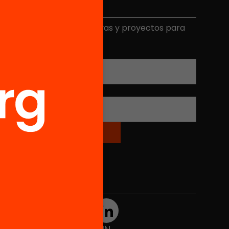
Elige equidad
ecibe contenidos, iniciativas y proyectos para
mplicarte.
Correo electrónico
*
Nombre
*
Redes sociales