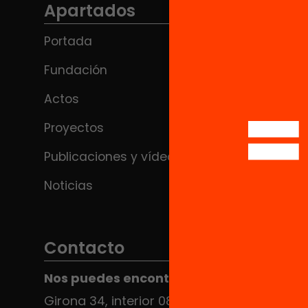
Apartados
Portada
Fundación
Actos
Proyectos
Publicaciones y vídeos
Noticias
Contacto
Nos puedes encontrar en el HUB Social
Girona 34, interior 08010 Barcelona