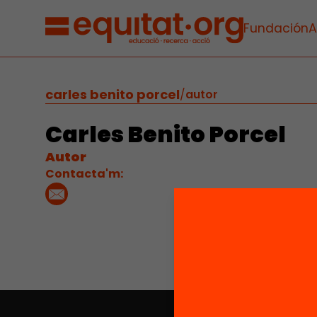
Fundación
A
carles benito porcel
/
autor
Carles Benito Porcel
Autor
Contacta'm: