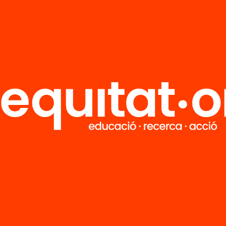
R
FAQS
i
HUB Social
Contacto
Formamos parte de...