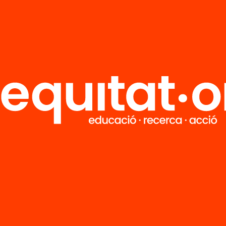
R
FAQS
i
HUB Social
Contacto
Formamos parte de...