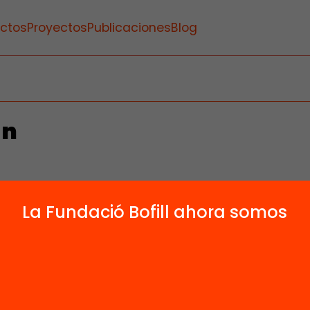
ctos
Proyectos
Publicaciones
Blog
ín
La Fundació Bofill ahora somos