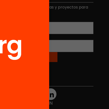
ecibe contenidos, iniciativas y proyectos para
mplicarte.
Correo electrónico
*
Nombre
*
Redes sociales
TWT
YTB
IG
FB
IN