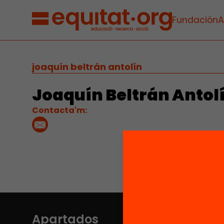
Fundación
A
joaquín beltrán antolín
Joaquín Beltrán Antol
Contacta'm:
Apartados