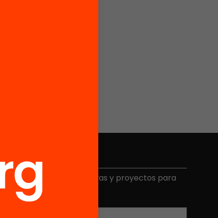
Elige equidad
ecibe contenidos, iniciativas y proyectos para
mplicarte.
Correo electrónico
*