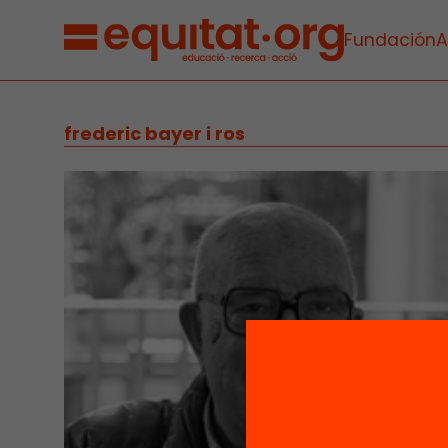
Fundación
A
frederic bayer i ros