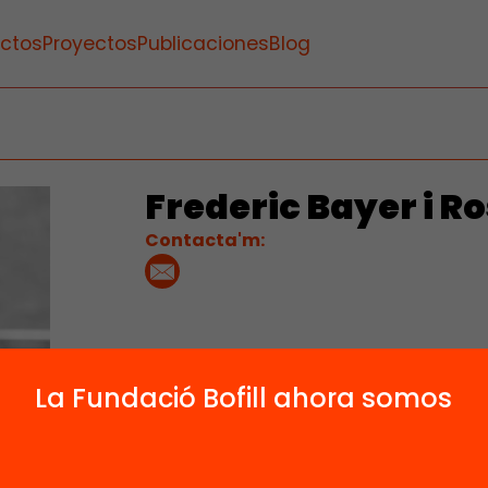
ctos
Proyectos
Publicaciones
Blog
Frederic Bayer i Ro
Contacta'm:
La Fundació Bofill ahora somos