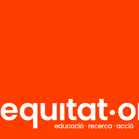
R
FAQS
i
HUB Social