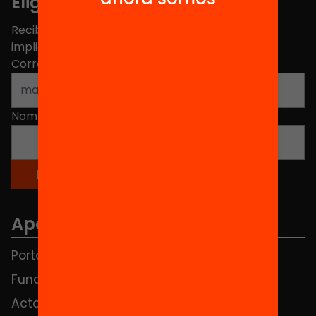
Elige equidad
Recibe contenidos, iniciativas y proyectos para
implicarte.
Correo electrónico
*
Nombre
*
Apartados
Portada
FAQS
Fundación
HUB Social
Actos
Contacto