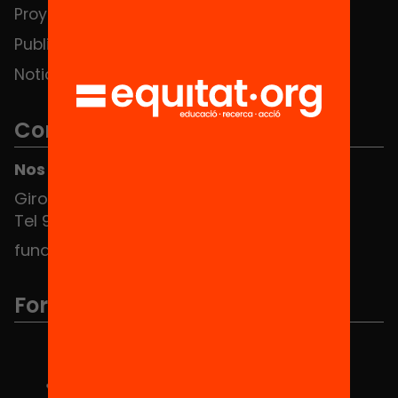
Proyectos
Publicaciones y vídeos
Noticias
Contacto
Nos puedes encontrar en el HUB Social
Girona 34, interior 08010 Barcelona
Tel 934 588 700
fundacio@equitat.org
Formamos parte de...