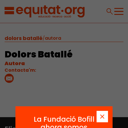
dolors batallé
/
autora
Dolors Batallé
Autora
Contacta'm:
La Fundació Bofill
ahora somos