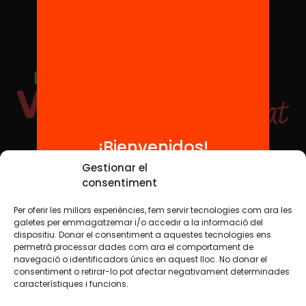
¡Bienvenidos!
Redes sociales
Gestionar el
consentiment
Per oferir les millors experiències, fem servir tecnologies com ara les
TWT
YTB
IG
FB
IN
galetes per emmagatzemar i/o accedir a la informació del
dispositiu. Donar el consentiment a aquestes tecnologies ens
permetrà processar dades com ara el comportament de
navegació o identificadors únics en aquest lloc. No donar el
consentiment o retirar-lo pot afectar negativament determinades
Aviso legal
Política de cookies
característiques i funcions.