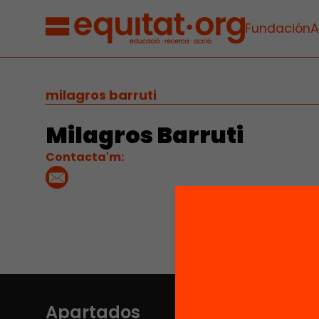
Fundación
A
milagros barruti
Milagros Barruti
Contacta'm:
Apartados