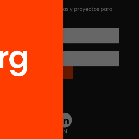
ecibe contenidos, iniciativas y proyectos para
mplicarte.
Correo electrónico
*
Nombre
*
Redes sociales
TWT
YTB
IG
FB
IN