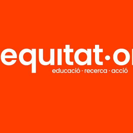
R
FAQS
i
HUB Social
Contacto
Formamos parte de...