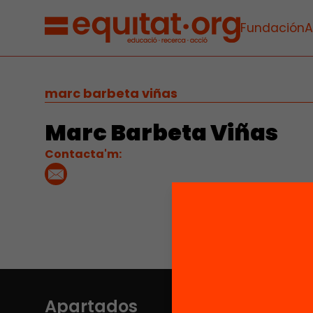
Fundación
A
marc barbeta viñas
Marc Barbeta Viñas
Contacta'm:
Apartados