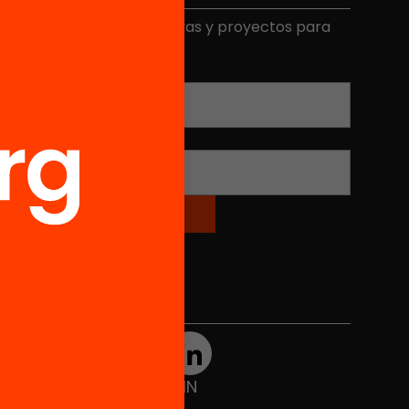
ecibe contenidos, iniciativas y proyectos para
mplicarte.
Correo electrónico
*
Nombre
*
Redes sociales
TWT
YTB
IG
FB
IN