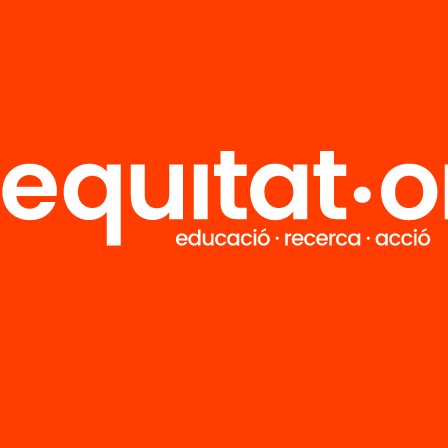
R
FAQS
i
HUB Social
Contacto
Formamos parte de...