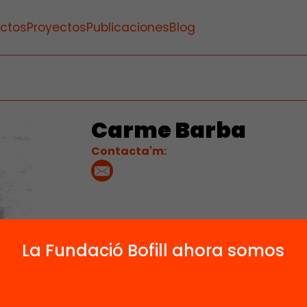
ctos
Proyectos
Publicaciones
Blog
Carme Barba
Contacta'm:
La Fundació Bofill ahora somos