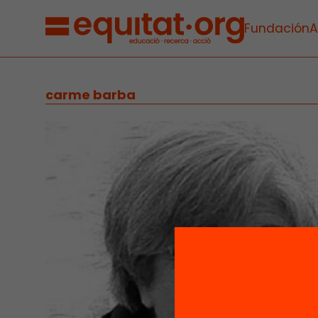
Fundación
A
carme barba