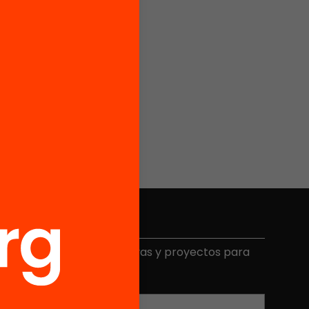
Elige equidad
ecibe contenidos, iniciativas y proyectos para
mplicarte.
Correo electrónico
*