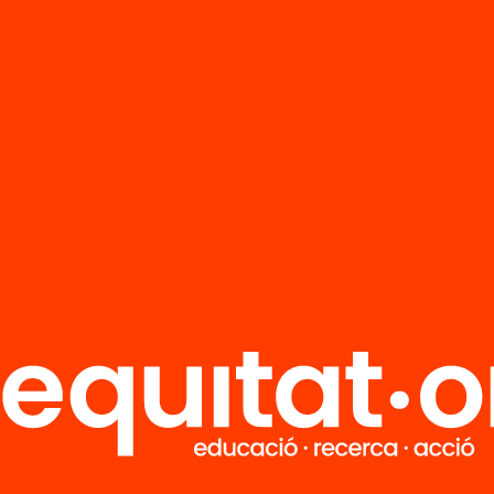
R
FAQS
i
HUB Social