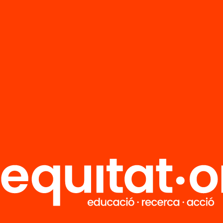
R
FAQS
i
HUB Social