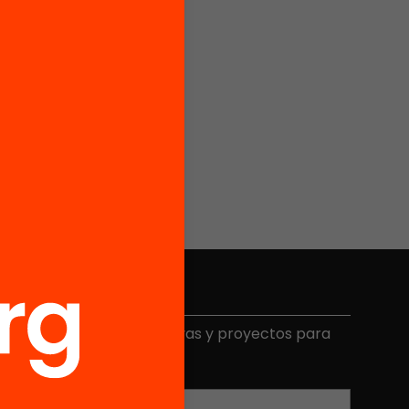
Elige equidad
ecibe contenidos, iniciativas y proyectos para
mplicarte.
Correo electrónico
*