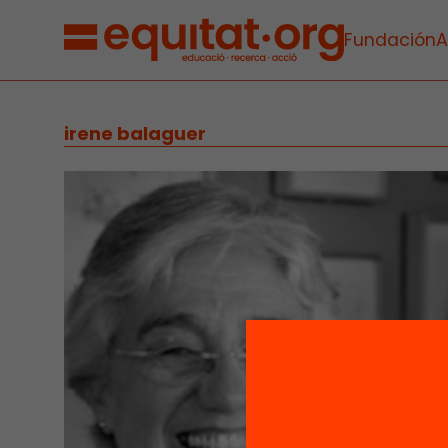
Fundación
A
irene balaguer