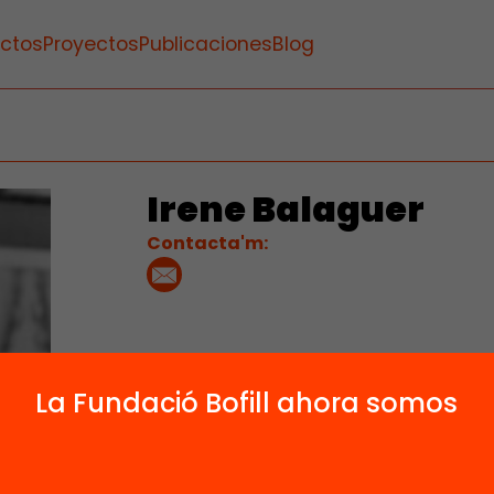
ctos
Proyectos
Publicaciones
Blog
Irene Balaguer
Contacta'm:
La Fundació Bofill ahora somos