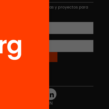
ecibe contenidos, iniciativas y proyectos para
mplicarte.
Correo electrónico
*
Nombre
*
Redes sociales
TWT
YTB
IG
FB
IN