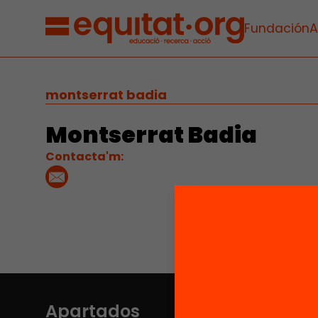
Fundación
A
montserrat badia
Montserrat Badia
Contacta'm:
Apartados