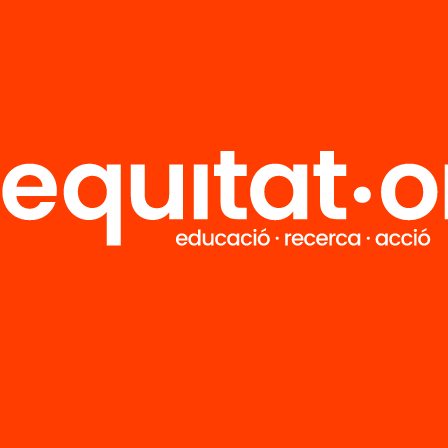
R
FAQS
i
HUB Social
Contacto
Formamos parte de...