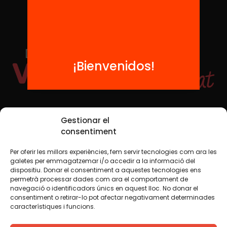
¡Bienvenidos!
Redes sociales
Gestionar el
consentiment
Per oferir les millors experiències, fem servir tecnologies com ara les
TWT
YTB
IG
FB
IN
galetes per emmagatzemar i/o accedir a la informació del
dispositiu. Donar el consentiment a aquestes tecnologies ens
permetrà processar dades com ara el comportament de
navegació o identificadors únics en aquest lloc. No donar el
consentiment o retirar-lo pot afectar negativament determinades
Aviso legal
Política de cookies
característiques i funcions.
Creemos que el conocimiento debe compartirse. Por eso