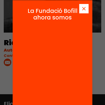
La Fundació Bofill
ahora somos
Ricard Aymerich
Autor
Contacta'm:
Elige equidad