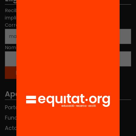
Recibe contenidos, iniciativas y proyectos para
implicarte.
Correo electrónico
*
Nombre
*
Apartados
Portada
FAQS
Fundación
HUB Social
Actos
Contacto