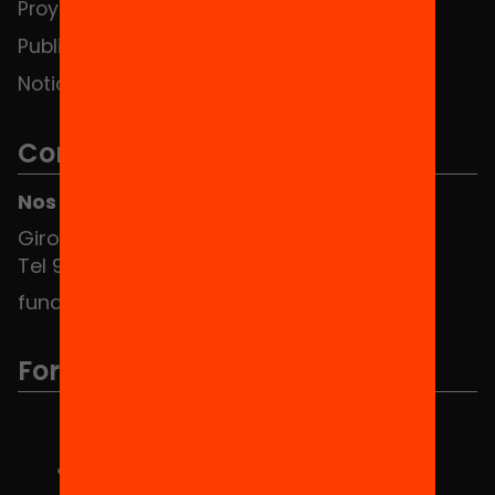
Proyectos
Publicaciones y vídeos
Noticias
Contacto
Nos puedes encontrar en el HUB Social
Girona 34, interior 08010 Barcelona
Tel 934 588 700
fundacio@equitat.org
Formamos parte de...