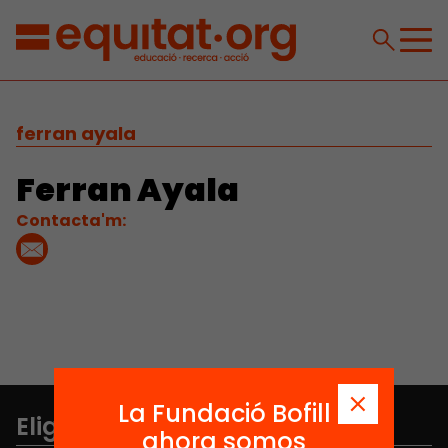
ferran ayala
Ferran Ayala
Contacta'm:
La Fundació Bofill
Elige equidad
ahora somos