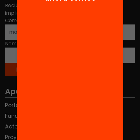
Recibe contenidos, iniciativas y proyectos para
implicarte.
Correo electrónico
*
Nombre
*
Apartados
Portada
FAQS
Fundación
HUB Social
Actos
Contacto
Proyectos