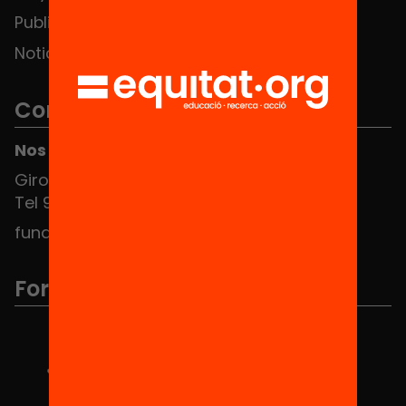
Publicaciones y vídeos
Noticias
Contacto
Nos puedes encontrar en el HUB Social
Girona 34, interior 08010 Barcelona
Tel 934 588 700
fundacio@equitat.org
Formamos parte de...