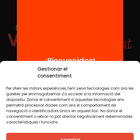
¡Bienvenidos!
Redes sociales
Gestionar el
consentiment
Per oferir les millors experiències, fem servir tecnologies com ara les
TWT
YTB
IG
FB
IN
galetes per emmagatzemar i/o accedir a la informació del
dispositiu. Donar el consentiment a aquestes tecnologies ens
permetrà processar dades com ara el comportament de
navegació o identificadors únics en aquest lloc. No donar el
consentiment o retirar-lo pot afectar negativament determinades
Aviso legal
Política de cookies
característiques i funcions.
Creemos que el conocimiento debe compartirse. Por eso
Accepta