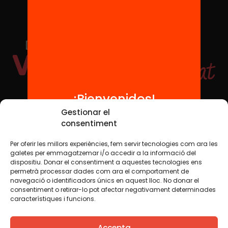
¡Bienvenidos!
Redes sociales
Gestionar el
consentiment
Per oferir les millors experiències, fem servir tecnologies com ara les
TWT
YTB
IG
FB
IN
galetes per emmagatzemar i/o accedir a la informació del
dispositiu. Donar el consentiment a aquestes tecnologies ens
permetrà processar dades com ara el comportament de
navegació o identificadors únics en aquest lloc. No donar el
consentiment o retirar-lo pot afectar negativament determinades
Aviso legal
Política de cookies
característiques i funcions.
Creemos que el conocimiento debe compartirse. Por eso
Accepta