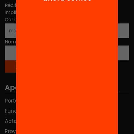
Recibe contenidos, iniciativas y proyectos para
implicarte.
Correo electrónico
*
Nombre
*
Apartados
Portada
FAQS
Fundación
HUB Social
Actos
Contacto
Proyectos