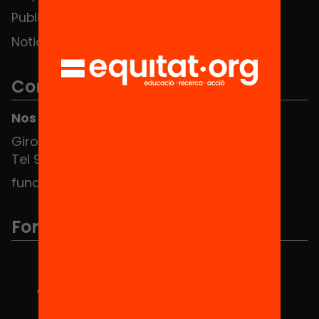
Publicaciones y vídeos
Noticias
Contacto
Nos puedes encontrar en el HUB Social
Girona 34, interior 08010 Barcelona
Tel 934 588 700
fundacio@equitat.org
Formamos parte de...