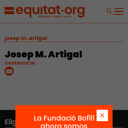
josep m. artigal
Josep M. Artigal
Contacta'm:
La Fundació Bofill
Elige equidad
ahora somos