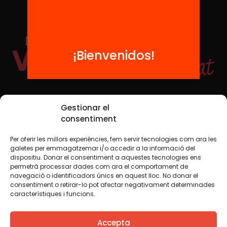
¡Bienvenidos!
Redes sociales
Gestionar el
consentiment
Per oferir les millors experiències, fem servir tecnologies com ara les
TWT
YTB
IG
FB
IN
galetes per emmagatzemar i/o accedir a la informació del
dispositiu. Donar el consentiment a aquestes tecnologies ens
permetrà processar dades com ara el comportament de
navegació o identificadors únics en aquest lloc. No donar el
consentiment o retirar-lo pot afectar negativament determinades
Aviso legal
Política de cookies
característiques i funcions.
Creemos que el conocimiento debe compartirse. Por eso
Accepta
utilizamos una licencia Creative Commons, salvo que en