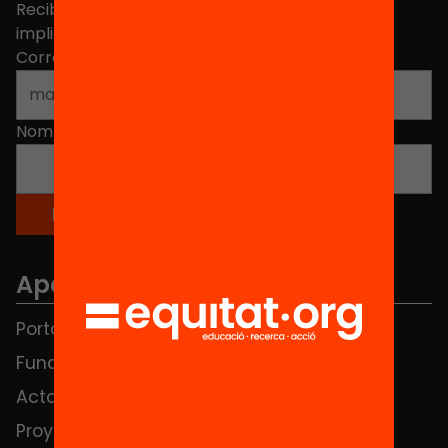
Recibe contenidos, iniciativas y proyectos para
implicarte.
Correo electrónico
*
Nombre
*
Apartados
Portada
FAQS
Fundación
HUB Social
Actos
Contacto
Proyectos