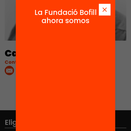
La Fundació Bofill
ahora somos
Carles Armengol
Contacta'm:
Elige equidad