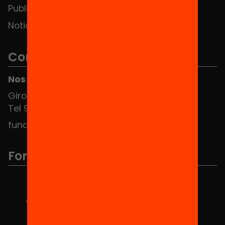
Publicaciones y vídeos
Noticias
Contacto
Nos puedes encontrar en el HUB Social
Girona 34, interior 08010 Barcelona
Tel 934 588 700
fundacio@equitat.org
Formamos parte de...