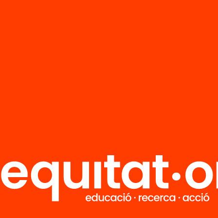
R
FAQS
i
HUB Social