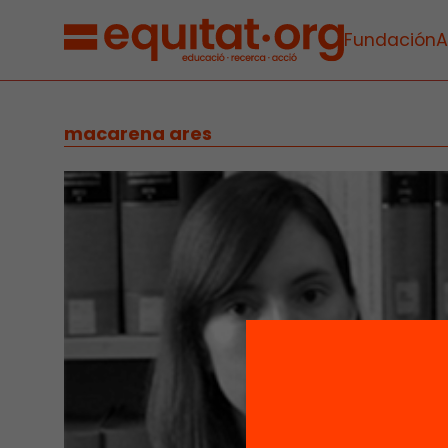
Fundación
A
macarena ares