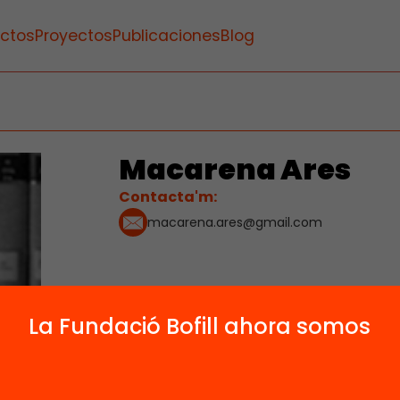
ctos
Proyectos
Publicaciones
Blog
Macarena Ares
Contacta'm:
macarena.ares@gmail.com
La Fundació Bofill ahora somos