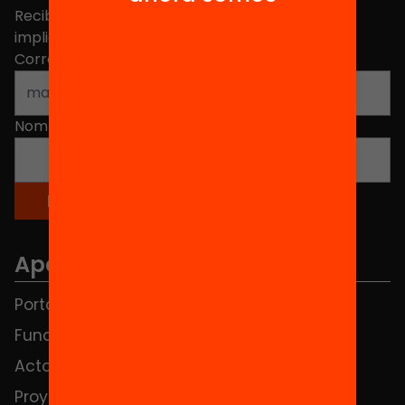
Recibe contenidos, iniciativas y proyectos para
implicarte.
Correo electrónico
*
Nombre
*
Apartados
Portada
FAQS
Fundación
HUB Social
Actos
Contacto
Proyectos