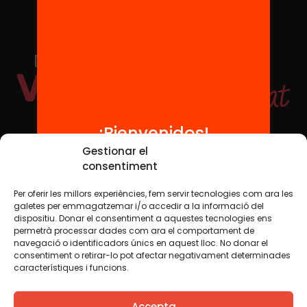
¡Bienvenidos!
Redes sociales
Gestionar el
consentiment
Per oferir les millors experiències, fem servir tecnologies com ara les
TWT
YTB
IG
FB
IN
galetes per emmagatzemar i/o accedir a la informació del
dispositiu. Donar el consentiment a aquestes tecnologies ens
permetrà processar dades com ara el comportament de
navegació o identificadors únics en aquest lloc. No donar el
consentiment o retirar-lo pot afectar negativament determinades
Aviso legal
Política de cookies
característiques i funcions.
Creemos que el conocimiento debe compartirse. Por eso
Accepta