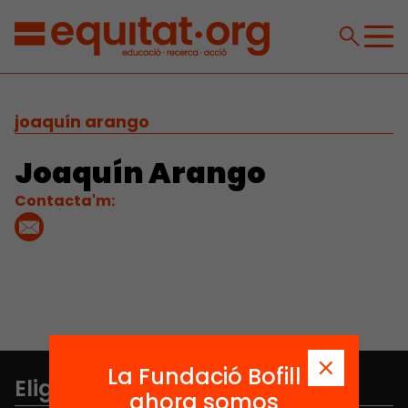
joaquín arango
Joaquín Arango
Contacta'm:
La Fundació Bofill
Elige equidad
ahora somos