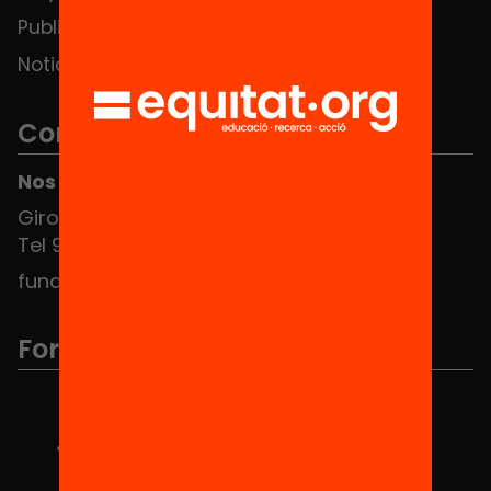
Publicaciones y vídeos
Noticias
Contacto
Nos puedes encontrar en el HUB Social
Girona 34, interior 08010 Barcelona
Tel 934 588 700
fundacio@equitat.org
Formamos parte de...