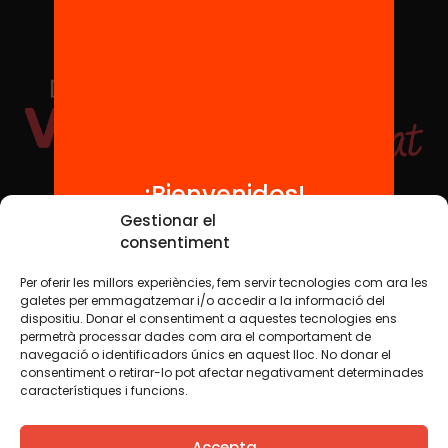
¡Bienvenidos!
Redes sociales
Gestionar el
consentiment
Per oferir les millors experiències, fem servir tecnologies com ara les
TWT
YTB
IG
FB
IN
galetes per emmagatzemar i/o accedir a la informació del
dispositiu. Donar el consentiment a aquestes tecnologies ens
permetrà processar dades com ara el comportament de
navegació o identificadors únics en aquest lloc. No donar el
consentiment o retirar-lo pot afectar negativament determinades
Aviso legal
Política de cookies
característiques i funcions.
Creemos que el conocimiento debe compartirse. Por eso
Accepta