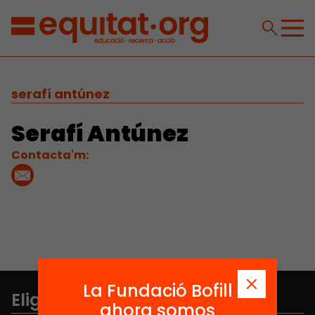
serafí antúnez
Serafí Antúnez
Contacta'm:
La Fundació Bofill
Elige equidad
ahora somos