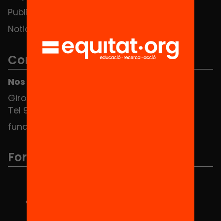
Publicaciones y vídeos
Noticias
Contacto
Nos puedes encontrar en el HUB Social
Girona 34, interior 08010 Barcelona
Tel 934 588 700
fundacio@equitat.org
Formamos parte de...