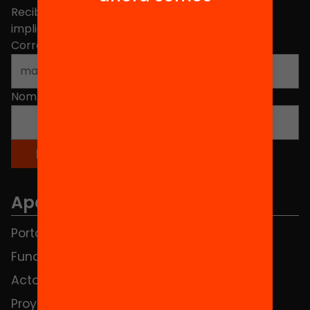
Recibe contenidos, iniciativas y proyectos para
implicarte.
Correo electrónico
*
Nombre
*
Apartados
Portada
FAQS
Fundación
HUB Social
Actos
Contacto
Proyectos