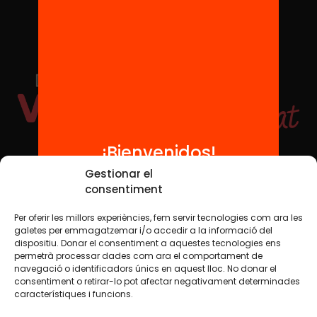
¡Bienvenidos!
Redes sociales
Gestionar el
consentiment
Per oferir les millors experiències, fem servir tecnologies com ara les
TWT
YTB
IG
FB
IN
galetes per emmagatzemar i/o accedir a la informació del
dispositiu. Donar el consentiment a aquestes tecnologies ens
permetrà processar dades com ara el comportament de
navegació o identificadors únics en aquest lloc. No donar el
consentiment o retirar-lo pot afectar negativament determinades
Aviso legal
Política de cookies
característiques i funcions.