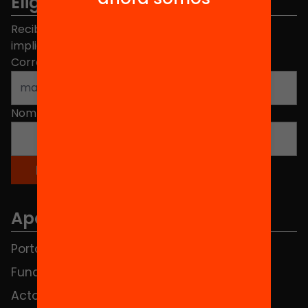
Elige equidad
Recibe contenidos, iniciativas y proyectos para
implicarte.
Correo electrónico
*
Nombre
*
Apartados
Portada
FAQS
Fundación
HUB Social
Actos
Contacto