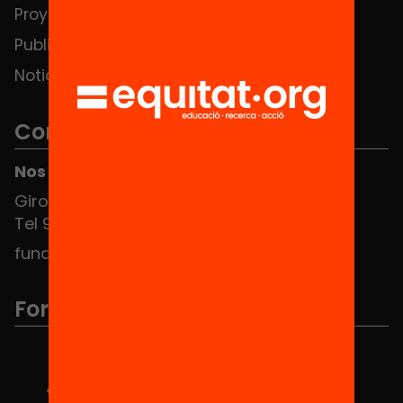
Proyectos
Publicaciones y vídeos
Noticias
Contacto
Nos puedes encontrar en el HUB Social
Girona 34, interior 08010 Barcelona
Tel 934 588 700
fundacio@equitat.org
Formamos parte de...