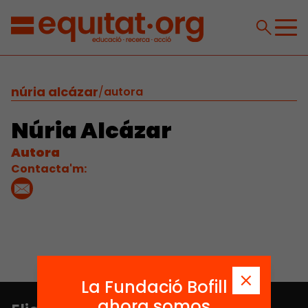
núria alcázar
/
autora
Núria Alcázar
Autora
Contacta'm:
La Fundació Bofill
ahora somos