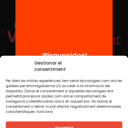
¡Bienvenidos!
Redes sociales
Gestionar el
consentiment
Per oferir les millors experiències, fem servir tecnologies com ara les
TWT
YTB
IG
FB
IN
galetes per emmagatzemar i/o accedir a la informació del
dispositiu. Donar el consentiment a aquestes tecnologies ens
permetrà processar dades com ara el comportament de
navegació o identificadors únics en aquest lloc. No donar el
consentiment o retirar-lo pot afectar negativament determinades
Aviso legal
Política de cookies
característiques i funcions.
Creemos que el conocimiento debe compartirse. Por eso
Accepta