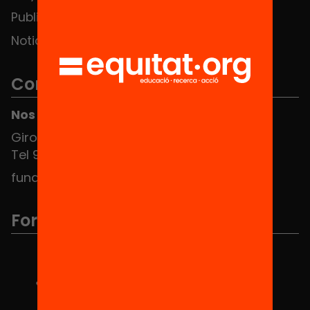
Publicaciones y vídeos
Noticias
Contacto
Nos puedes encontrar en el HUB Social
Girona 34, interior 08010 Barcelona
Tel 934 588 700
fundacio@equitat.org
Formamos parte de...