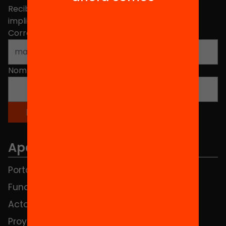
Recibe contenidos, iniciativas y proyectos para
implicarte.
Correo electrónico
*
Nombre
*
Apartados
Portada
FAQS
Fundación
HUB Social
Actos
Contacto
Proyectos