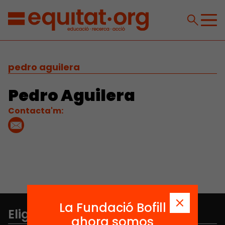
pedro aguilera
Pedro Aguilera
Contacta'm:
La Fundació Bofill
Elige equidad
ahora somos