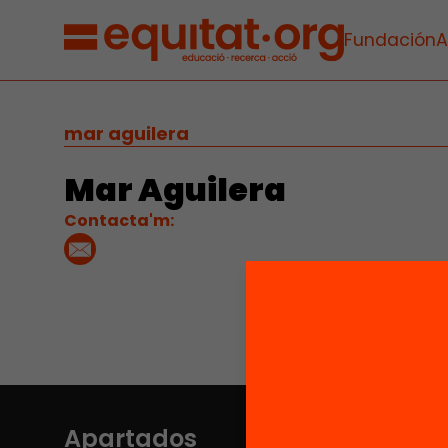
Fundación
A
mar aguilera
Mar Aguilera
Contacta'm:
Apartados