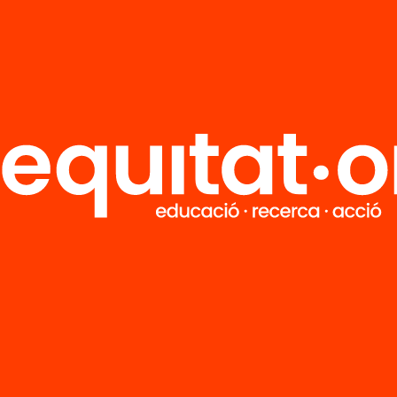
R
FAQS
i
HUB Social
Contacto
Formamos parte de...