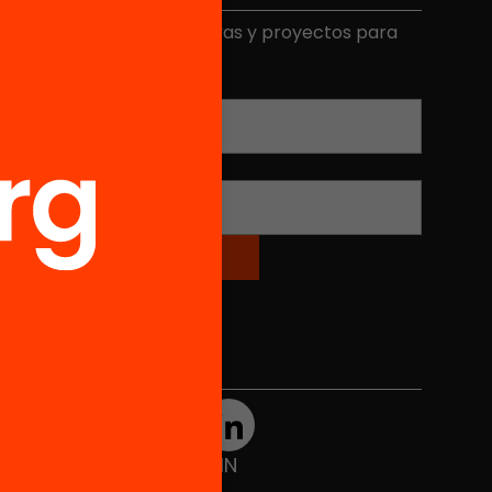
ecibe contenidos, iniciativas y proyectos para
mplicarte.
Correo electrónico
*
Nombre
*
Redes sociales
TWT
YTB
IG
FB
IN