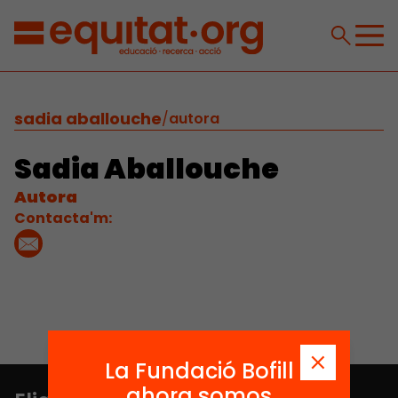
sadia aballouche
/
autora
Sadia Aballouche
Autora
Contacta'm:
La Fundació Bofill
ahora somos