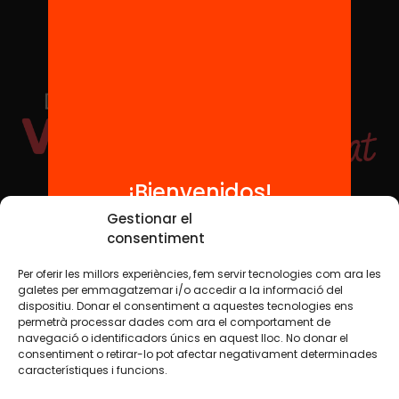
¡Bienvenidos!
Redes sociales
Gestionar el
consentiment
Per oferir les millors experiències, fem servir tecnologies com ara les
TWT
YTB
IG
FB
IN
galetes per emmagatzemar i/o accedir a la informació del
dispositiu. Donar el consentiment a aquestes tecnologies ens
permetrà processar dades com ara el comportament de
navegació o identificadors únics en aquest lloc. No donar el
consentiment o retirar-lo pot afectar negativament determinades
Aviso legal
Política de cookies
característiques i funcions.