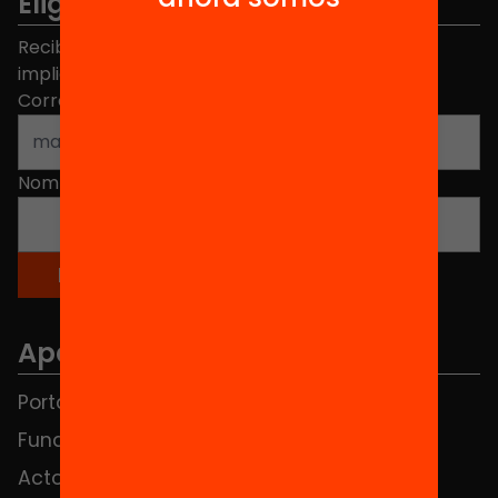
Elige equidad
Recibe contenidos, iniciativas y proyectos para
implicarte.
Correo electrónico
*
Nombre
*
Apartados
Portada
FAQS
Fundación
HUB Social
Actos
Contacto