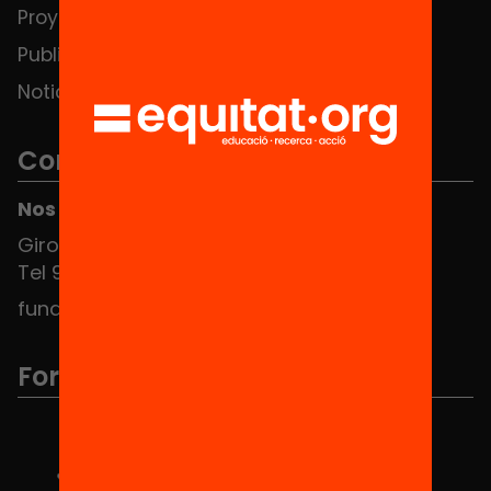
Proyectos
Publicaciones y vídeos
Noticias
Contacto
Nos puedes encontrar en el HUB Social
Girona 34, interior 08010 Barcelona
Tel 934 588 700
fundacio@equitat.org
Formamos parte de...