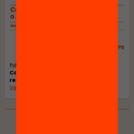
Publicació
Conclusions: trencar la inèrcia o
resignar-se a la mediocritat
Veure’n més
Veure’n més