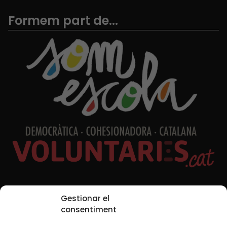
Formem part de...
Xarxes Socials
Gestionar el
consentiment