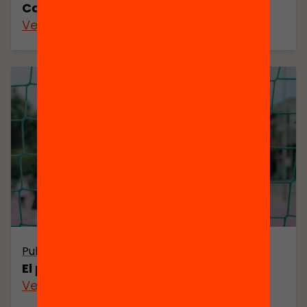
Carnet de viatge lector
Veure’n més
Publicació
El pes de l’escola pública
Veure’n més