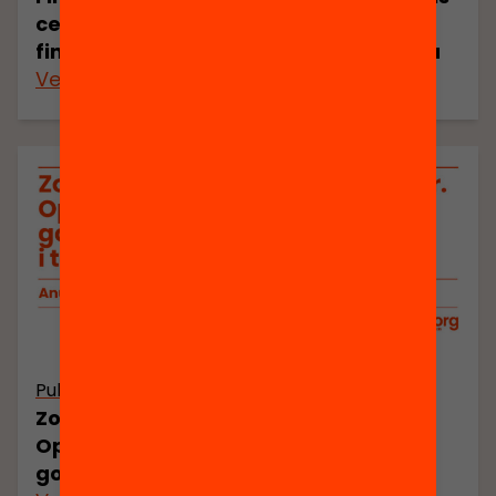
centres educatius: com fer possible el
finançament per fórmula a Catalunya
Veure’n més
Publicació
Zones educatives i millora escolar.
Opcions de polítiques per a una
governança col·laborativa i territorial