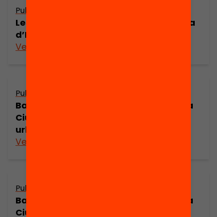
Publicació
Les Ciències Socials a la primera etapa
d’EGB (part 2)
Veure’n més
Publicació
Barcelona a principis del segle XVIII: La
Ciutadella i els canvis de l’estructura
urbana (part 7)
Veure’n més
Publicació
Barcelona a principis del segle XVIII: La
Ciutadella i els canvis de l’estructura