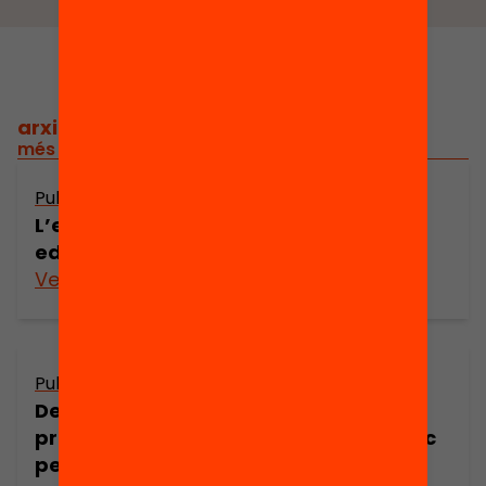
arxiu històric
/
més de 2.800 recerques i tesis des del 1969
Publicació
L’emergència de la transformació
educativa
Veure’n més
Publicació
Desigualtats en l’accés a les
prestacions del sistema sanitari públic
per part de col·lectius desfavorits a