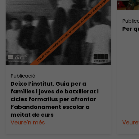
Public
Per q
Publicació
Deixo l’institut. Guia per a
famílies i joves de batxillerat i
cicles formatius per afrontar
l’abandonament escolar a
meitat de curs
Veure’n més
Veure