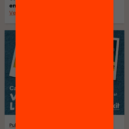
entre infants a l’estiu
Veure’n més
Publicació