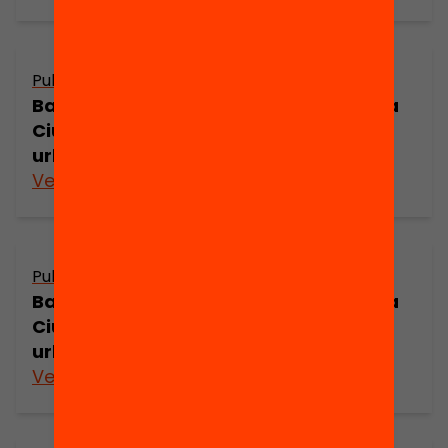
Publicació
Barcelona a principis del segle XVIII: La
Ciutadella i els canvis de l’estructura
urbana (part 3)
Veure’n més
Publicació
Barcelona a principis del segle XVIII: La
Ciutadella i els canvis de l’estructura
urbana (part 2)
Veure’n més