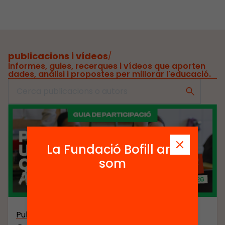
publicacions i vídeos
/
informes, guies, recerques i vídeos que aporten
dades, anàlisi i propostes per millorar l'educació.
La Fundació Bofill ara
som
Publicació