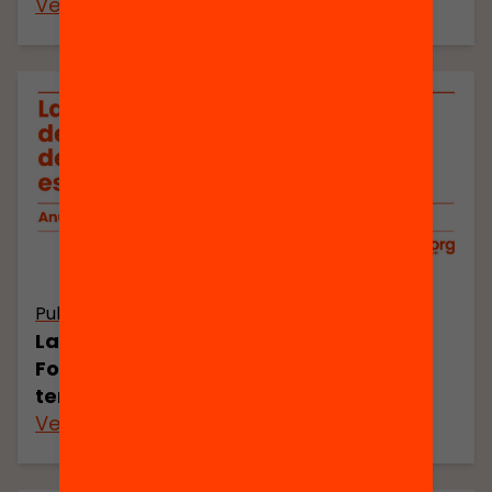
Veure’n més
Publicació
La planificació i la governança de la
Formació Professional: desigualtat
territorial i justícia espacial
Veure’n més