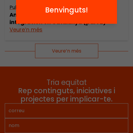
Publicació
Benvinguts!
Análisis de la inmigración y su
integración en Catalunya (part 2)
Veure’n més
Veure’n més
Tria equitat
Rep continguts, iniciatives i
projectes per implicar-te.