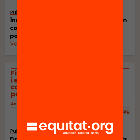
Publicació
Índex de vulnerabilitat a les escoles: un
company de viatge clau per a les
polítiques d’equitat
Veure’n més
Publicació
Finançar de forma justa i equitativa els