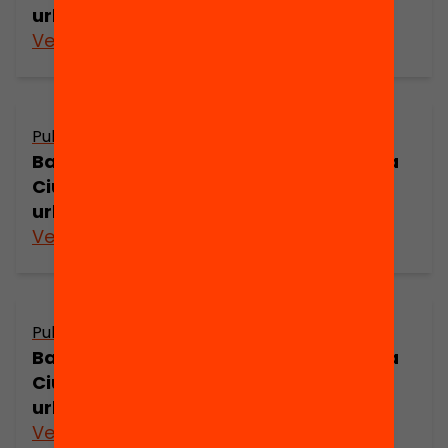
urbana (part 6)
Veure’n més
Publicació
Barcelona a principis del segle XVIII: La
Ciutadella i els canvis de l’estructura
urbana (part 5)
Veure’n més
Publicació
Barcelona a principis del segle XVIII: La
Ciutadella i els canvis de l’estructura
urbana (part 4)
Veure’n més