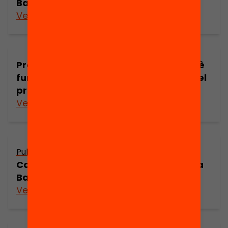
Barcelona-Ciutat
Veure’n més
Presentació: Mestres que aprenen Què
funciona en la formació permanent del
professorat?
Veure’n més
Publicació
Catalogació de les revistes de dones a
Barcelona (1846-1936) (part 2)
Veure’n més