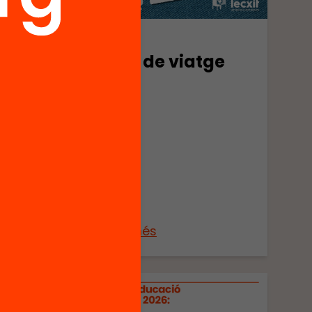
Publicació
Carnet de viatge
lector
r
tura
Veure’n més