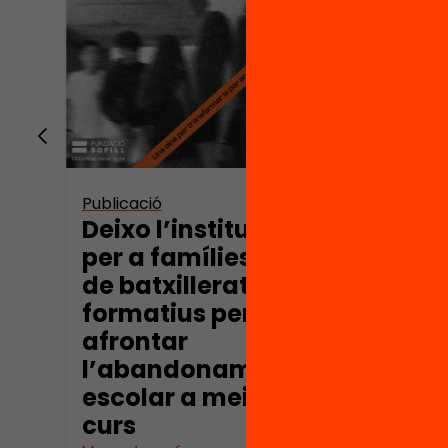
Publica
Per 
tant
Publicació
Deixo l’institut. Guia
per a famílies i joves
de batxillerat i cicles
formatius per
afrontar
l’abandonament
escolar a meitat de
curs