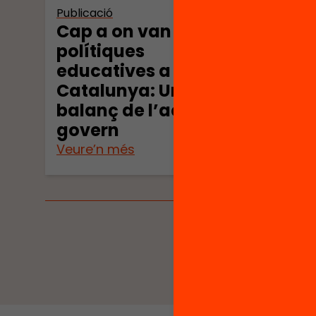
Publicació
Publica
Cap a on van les
Mode
polítiques
per a
educatives a
xarx
Catalunya: Un
desa
balanç de l’acció de
expe
govern
inte
Veure’n més
Veure