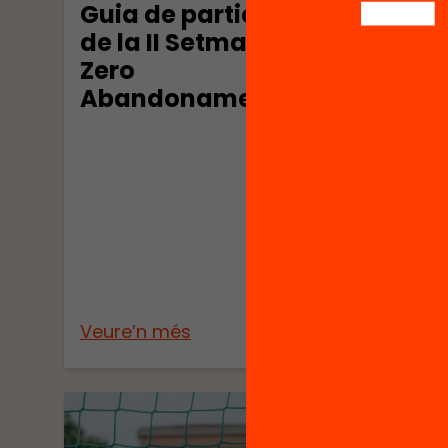
Guia de participació
de la II Setmana
Zero
Abandonament
Orie
enti
per 
lectu
Veure’n més
Veure