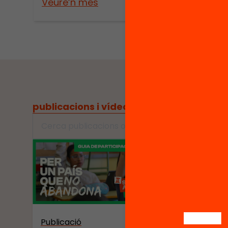
Veure’n més
Veure
publicacions i vídeos
/
informes, guies, rece
Publicació