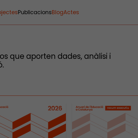
ojectes
Publicacions
Blog
Actes
os que aporten dades, anàlisi i
ó.