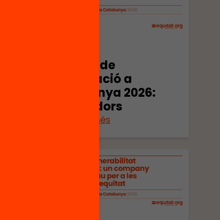
Publicació
.
L’estat de
l’educació a
Catalunya 2026:
indicadors
Veure’n més