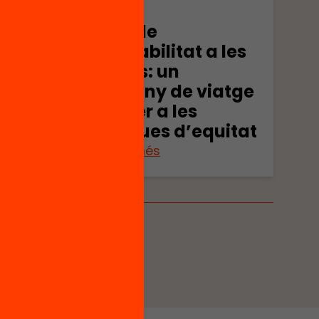
Publicació
Índex de
er
vulnerabilitat a les
escoles: un
as
company de viatge
A
clau per a les
polítiques d’equitat
Veure’n més