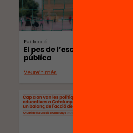
Publica
Anua
Publicació
l’Ed
El pes de l’escola
Cata
pública
Veure’n més
Veure