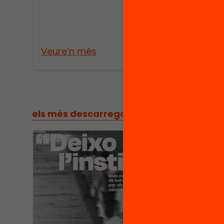
Veure’n més
Veure
els més descarregats