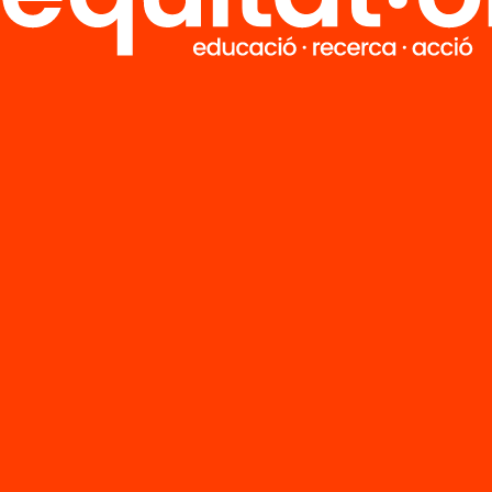
ntacions per a
Orientacions pe
tats de lleure
fomentar la lec
fomentar la
entre infants a
ra a l’estiu
l’estiu
’n més
Veure’n més