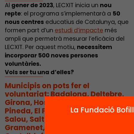
Al
gener de 2023
, LECXIT inicia un
nou
repte
: el programa s’implementarà a
50
nous centres
educatius de Catalunya, que
formen part d’un
estudi d’impacte
més
ampli que permetrà mesurar l’eficàcia del
LECXIT. Per aquest motiu,
necessitem
incorporar 500 noves persones
voluntàries.
Vols ser tu una d’elles?
Municipis on pots fer el
voluntariat: Badalona, Deltebre,
Girona, Hostalric, Manlleu,
La Fundació Bofil
Pineda, El Prat de Llobregat, Reus,
Salou, Salt, Santa Coloma de
Gramenet, Viladecans,