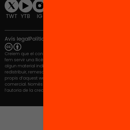
TWT
YTB
IG
FB
IN
Avís legal
Política de cookies
Creiem que el coneixement s’ha de compartir. Per això
fem servir una llicència Creative Commons, llevat que en
algun material indiquem el contrari. Us animem a copiar,
redistribuir, remesclar o transformar i crear els continguts
propis d’aquest web, per a qualsevol finalitat, inclosa la
comercial. Només us demanem que reconegueu
l’autoria de la creació original.