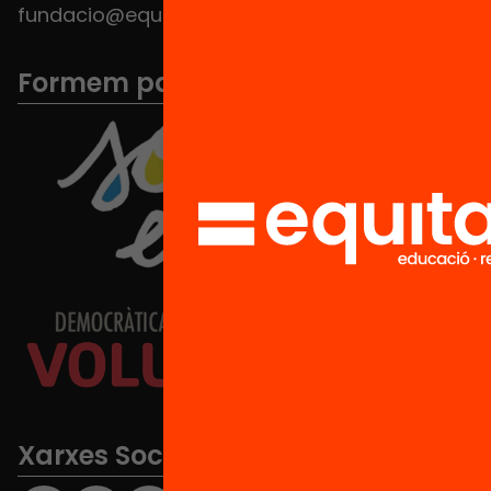
fundacio@equitat.org
Formem part de...
Xarxes Socials