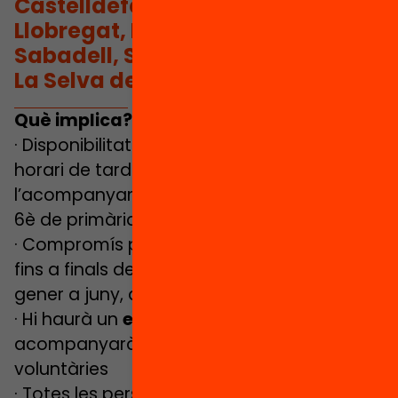
Castelldefels, L’Hospitalet de
Llobregat, Lleida, Montornès,
Sabadell, Sant Boi de Llobregat,
La Selva del Camp i Terrassa.
Què implica?
· Disponibilitat d’
1 hora a la setmana
en
horari de tarda per a realitzar
l’acompanyament d’un infant de 4t, 5è o
6è de primària
· Compromís per a realitzar el voluntariat
fins a finals del curs escolar (20 sessions de
gener a juny, aproximadament)
· Hi haurà un
equip professional
que
acompanyarà i assessorarà les persones
voluntàries
· Totes les persones voluntàries rebran una