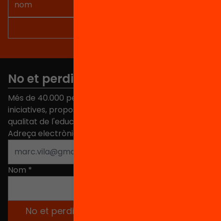
No et perdis res
Més de 40.000 persones ja han triat Equitat. Rep
iniciatives, propostes i projectes per millorar la
qualitat de l'educació a Catalunya.
Adreça electrònica
*
Nom
*