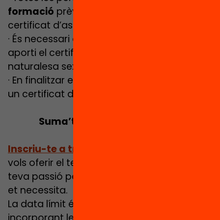
formació
prèvia a l’inici de l’activitat (amb
certificat d’assistència)
· És necessari que la persona voluntària
aporti el certificat negatiu de delictes de
naturalesa sexual
· En finalitzar el voluntariat, la persona rebrà
un certificat de funcions
Suma’t al voluntariat lector!
Inscriu-te
a través d’aquest formulari
si
vols oferir el teu temps per a encomanar la
teva passió per la lectura a un infant que
et necessita.
La data límit és el 15/01/23 però anirem
incorporant les persones voluntàries