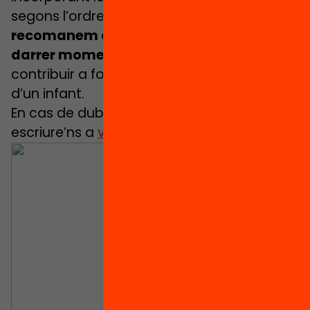
segons l’ordre d’inscripció a l’oferta.
Et
recomanem que no t’esperis fins al
darrer moment
si tens clar que vols
contribuir a fomentar el gust per la lectura
d’un infant.
En cas de dubtes o consultes, pots
escriure’ns a
voluntariat.lecxit@fbofill.cat
.