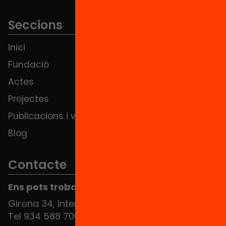
Seccions
Inici
Notícies
Fundació
FAQS
Actes
Hub Social
Projectes
Contacte
Publicacions i vídeos
Blog
Contacte
Ens pots trobar al Hub Social
Girona 34, interior 08010 Barcelona
Tel 934 588 700