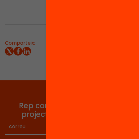
Comparteix:
Tria equitat
Rep continguts, iniciatives i
projectes per implicar-te.