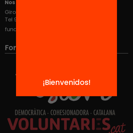
Nos puedes encontrar en el HUB Social
Girona 34, interior 08010 Barcelona
Tel 934 588 700
fundacio@equitat.org
Formamos parte de...
¡Bienvenidos!