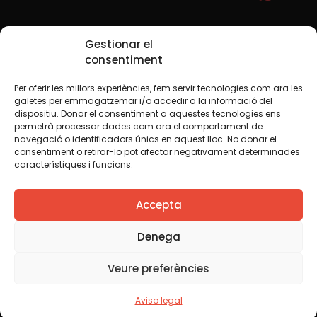
Redes sociales
Gestionar el
consentiment
Per oferir les millors experiències, fem servir tecnologies com ara les
TWT
YTB
IG
FB
IN
galetes per emmagatzemar i/o accedir a la informació del
dispositiu. Donar el consentiment a aquestes tecnologies ens
permetrà processar dades com ara el comportament de
navegació o identificadors únics en aquest lloc. No donar el
consentiment o retirar-lo pot afectar negativament determinades
Aviso legal
Política de cookies
característiques i funcions.
Creemos que el conocimiento debe compartirse. Por eso
Accepta
utilizamos una licencia Creative Commons, salvo que en
algún material indiquemos lo contrario. Le animamos a
copiar, redistribuir, remezclar o transformar y crear los
Denega
contenidos propios de esta web, para cualquier finalidad,
incluida la comercial. Sólo le pedimos que reconozca la
Veure preferències
autoría de la creación original.
Aviso legal