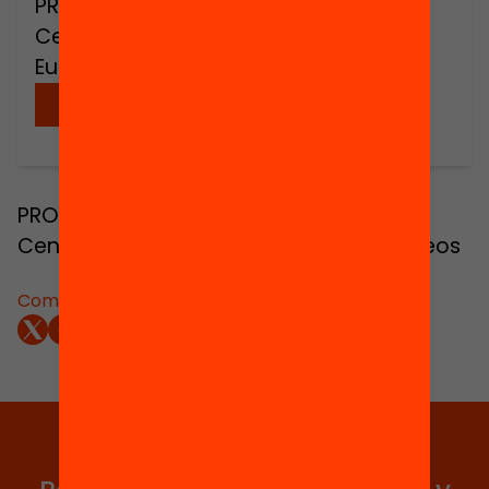
PROMOTORS: Fundación Encuentro –
Centro Internacional de Estudios
Europeos
Descargar
PROMOTORS: Fundación Encuentro –
Centro Internacional de Estudios Europeos
Compartir:
Elige equidad