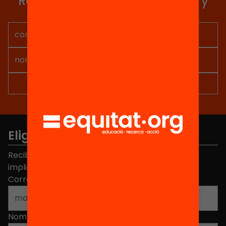
Recibe contenidos, iniciativas y
proyectos para implicarte.
Elige equidad
Recibe contenidos, iniciativas y proyectos para
implicarte.
Correo electrónico
*
Nombre
*