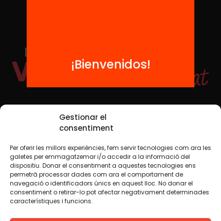
¡Bienvenidos!
Redes sociales
Gestionar el
consentiment
Per oferir les millors experiències, fem servir tecnologies com ara les
TWT
YTB
IG
FB
IN
galetes per emmagatzemar i/o accedir a la informació del
dispositiu. Donar el consentiment a aquestes tecnologies ens
permetrà processar dades com ara el comportament de
navegació o identificadors únics en aquest lloc. No donar el
consentiment o retirar-lo pot afectar negativament determinades
Aviso legal
Política de cookies
característiques i funcions.
Creemos que el conocimiento debe compartirse. Por eso