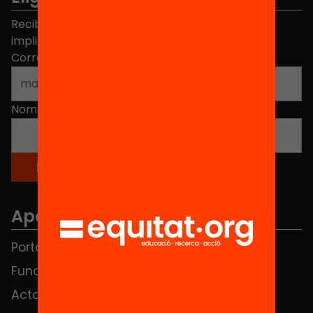
Recibe contenidos, iniciativas y proyectos para
implicarte.
Correo electrónico
*
Nombre
*
Apartados
Portada
FAQS
Fundación
HUB Social
Actos
Contacto