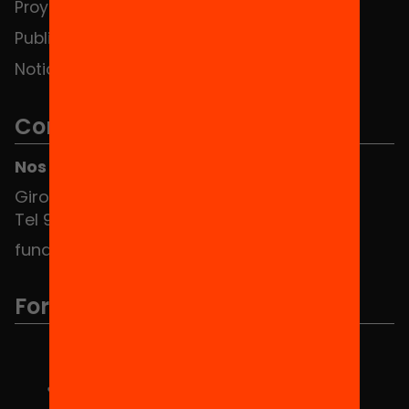
Proyectos
Publicaciones y vídeos
Noticias
Contacto
Nos puedes encontrar en el HUB Social
Girona 34, interior 08010 Barcelona
Tel 934 588 700
fundacio@equitat.org
Formamos parte de...