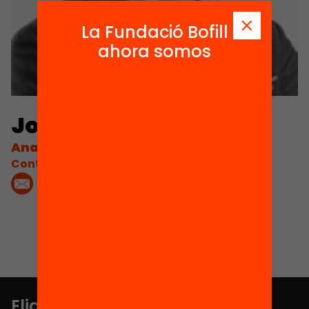
La Fundació Bofill
ahora somos
Jordi Sanz
Analista de Ivàlua
Contacta'm:
Elige equidad