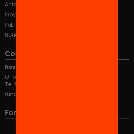
Actos
Contacto
Proyectos
Publicaciones y vídeos
Noticias
Contacto
Nos puedes encontrar en el HUB Social
Girona 34, interior 08010 Barcelona
Tel 934 588 700
fundacio@equitat.org
Formamos parte de...