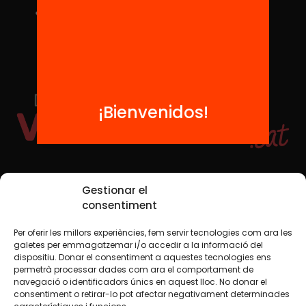
¡Bienvenidos!
Redes sociales
Gestionar el
consentiment
Per oferir les millors experiències, fem servir tecnologies com ara les
TWT
YTB
IG
FB
IN
galetes per emmagatzemar i/o accedir a la informació del
dispositiu. Donar el consentiment a aquestes tecnologies ens
permetrà processar dades com ara el comportament de
navegació o identificadors únics en aquest lloc. No donar el
consentiment o retirar-lo pot afectar negativament determinades
Aviso legal
Política de cookies