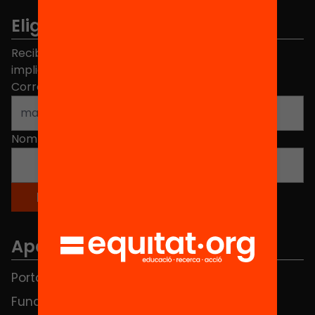
Elige equidad
Recibe contenidos, iniciativas y proyectos para
implicarte.
Correo electrónico
*
Nombre
*
Apartados
Portada
FAQS
Fundación
HUB Social