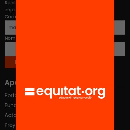
Recibe contenidos, iniciativas y proyectos para
implicarte.
Correo electrónico
*
Nombre
*
Apartados
Portada
FAQS
Fundación
HUB Social
Actos
Contacto
Proyectos