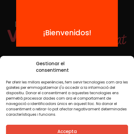
¡Bienvenidos!
Redes sociales
Gestionar el
consentiment
Per oferir les millors experiències, fem servir tecnologies com ara les
TWT
YTB
IG
FB
IN
galetes per emmagatzemar i/o accedir a la informació del
dispositiu. Donar el consentiment a aquestes tecnologies ens
permetrà processar dades com ara el comportament de
navegació o identificadors únics en aquest lloc. No donar el
consentiment o retirar-lo pot afectar negativament determinades
Aviso legal
Política de cookies
característiques i funcions.
Creemos que el conocimiento debe compartirse. Por eso
Accepta
utilizamos una licencia Creative Commons, salvo que en