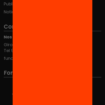
Publicaciones y vídeos
Noticias
Contacto
Nos puedes encontrar en el HUB Social
Girona 34, interior 08010 Barcelona
Tel 934 588 700
fundacio@equitat.org
Formamos parte de...