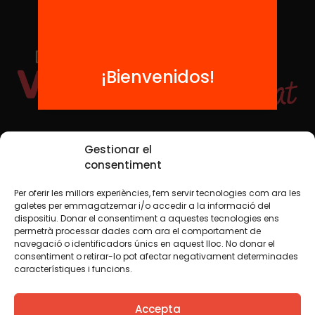
¡Bienvenidos!
Redes sociales
Gestionar el
consentiment
Per oferir les millors experiències, fem servir tecnologies com ara les
TWT
YTB
IG
FB
IN
galetes per emmagatzemar i/o accedir a la informació del
dispositiu. Donar el consentiment a aquestes tecnologies ens
permetrà processar dades com ara el comportament de
navegació o identificadors únics en aquest lloc. No donar el
consentiment o retirar-lo pot afectar negativament determinades
Aviso legal
Política de cookies
característiques i funcions.
Creemos que el conocimiento debe compartirse. Por eso
Accepta
utilizamos una licencia Creative Commons, salvo que en