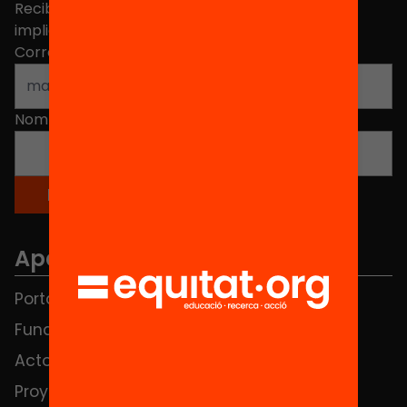
Recibe contenidos, iniciativas y proyectos para
implicarte.
Correo electrónico
*
Nombre
*
Apartados
Portada
FAQS
Fundación
HUB Social
Actos
Contacto
Proyectos