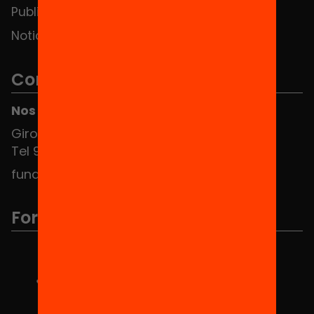
Publicaciones y vídeos
Noticias
Contacto
Nos puedes encontrar en el HUB Social
Girona 34, interior 08010 Barcelona
Tel 934 588 700
fundacio@equitat.org
Formamos parte de...