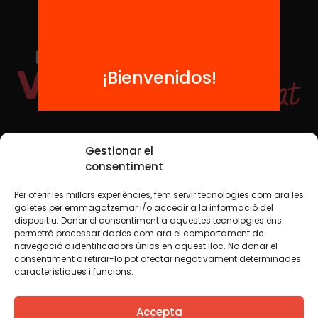
¡Bienvenidos!
Redes sociales
Gestionar el
consentiment
Per oferir les millors experiències, fem servir tecnologies com ara les
TWT
YTB
IG
FB
IN
galetes per emmagatzemar i/o accedir a la informació del
dispositiu. Donar el consentiment a aquestes tecnologies ens
permetrà processar dades com ara el comportament de
navegació o identificadors únics en aquest lloc. No donar el
consentiment o retirar-lo pot afectar negativament determinades
Aviso legal
Política de cookies
característiques i funcions.
Creemos que el conocimiento debe compartirse. Por eso
Accepta
utilizamos una licencia Creative Commons, salvo que en