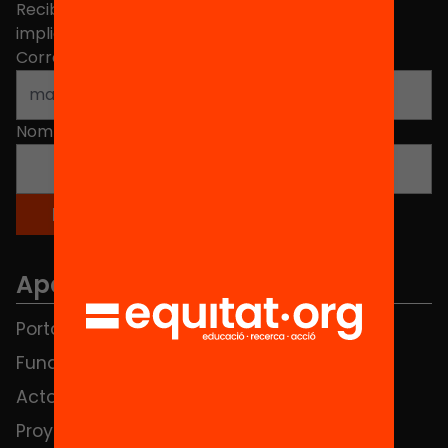
Recibe contenidos, iniciativas y proyectos para
implicarte.
Correo electrónico
*
Nombre
*
Apartados
Portada
FAQS
Fundación
HUB Social
Actos
Contacto
Proyectos