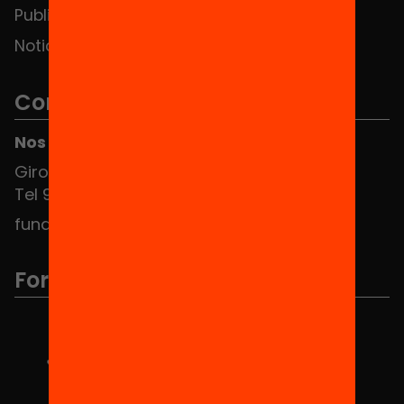
Publicaciones y vídeos
Noticias
Contacto
Nos puedes encontrar en el HUB Social
Girona 34, interior 08010 Barcelona
Tel 934 588 700
fundacio@equitat.org
Formamos parte de...