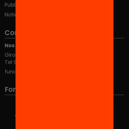
Publicaciones y vídeos
Noticias
Contacto
Nos puedes encontrar en el HUB Social
Girona 34, interior 08010 Barcelona
Tel 934 588 700
fundacio@equitat.org
Formamos parte de...