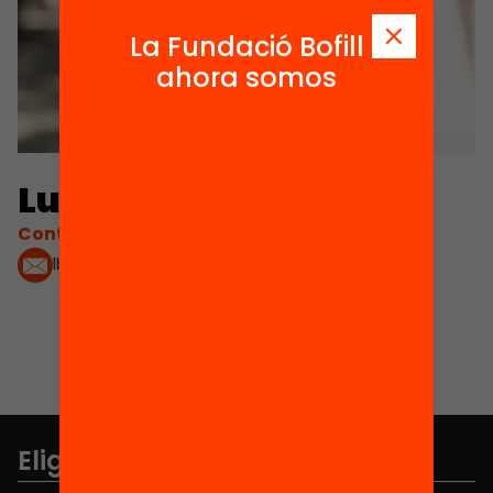
La Fundació Bofill
ahora somos
Lucie Baborova
Contacta'm:
lbaborova@fundaciobofill.org
Elige equidad