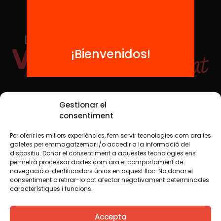
¡Bienvenidos!
Redes sociales
Gestionar el
consentiment
Per oferir les millors experiències, fem servir tecnologies com ara les
TWT
YTB
IG
FB
IN
galetes per emmagatzemar i/o accedir a la informació del
dispositiu. Donar el consentiment a aquestes tecnologies ens
permetrà processar dades com ara el comportament de
navegació o identificadors únics en aquest lloc. No donar el
consentiment o retirar-lo pot afectar negativament determinades
Aviso legal
Política de cookies
característiques i funcions.
Creemos que el conocimiento debe compartirse. Por eso
Accepta
utilizamos una licencia Creative Commons, salvo que en