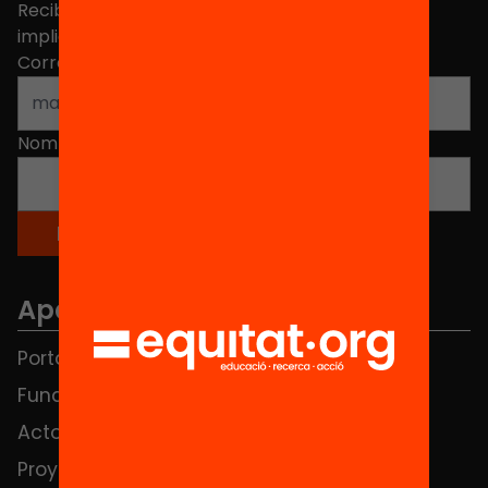
Recibe contenidos, iniciativas y proyectos para
implicarte.
Correo electrónico
*
Nombre
*
Apartados
Portada
FAQS
Fundación
HUB Social
Actos
Contacto
Proyectos