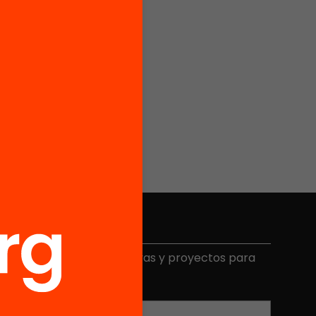
Elige equidad
ecibe contenidos, iniciativas y proyectos para
mplicarte.
Correo electrónico
*