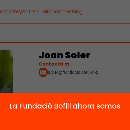
ctos
Proyectos
Publicaciones
Blog
Joan Soler
Contacta'm:
jsoler@fundaciobofill.org
La Fundació Bofill ahora somos