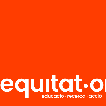
R
FAQS
i
HUB Social