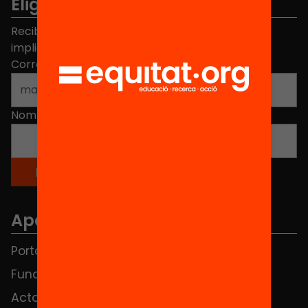
Elige equidad
Recibe contenidos, iniciativas y proyectos para
implicarte.
Correo electrónico
*
Nombre
*
Apartados
Portada
FAQS
Fundación
HUB Social
Actos
Contacto