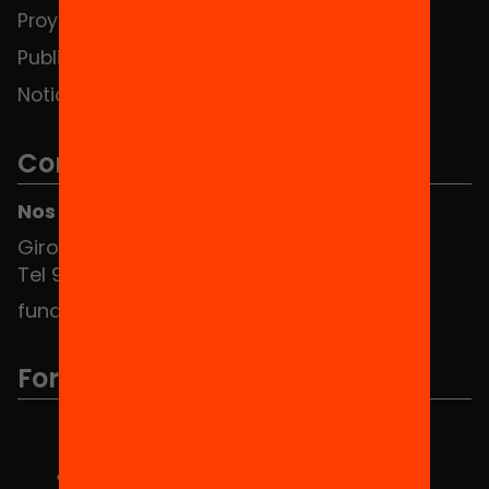
Proyectos
Publicaciones y vídeos
Noticias
Contacto
Nos puedes encontrar en el HUB Social
Girona 34, interior 08010 Barcelona
Tel 934 588 700
fundacio@equitat.org
Formamos parte de...