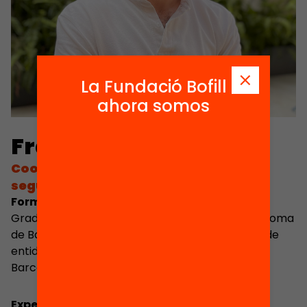
La Fundació Bofill
ahora somos
Francesc Senan
Coordinador de justificación y
seguimiento de convocatorias
Formación
Graduado en Economía por la Universitat Autònoma
de Barcelona y Máster en Dirección Financiera de
entidades no lucrativas por la Universitat de
Barcelona.
Experiencia