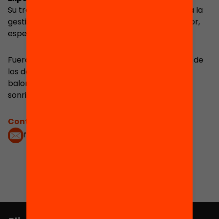
Su trayectoria profesional ha estado vinculada a la
gestión financiera de entidades del Tercer Sector,
especializándose en la gestión de subvenciones.
Fuera del ámbito laboral es un gran apasionado de
los deportes, como el CrossFit, el ciclismo o el
baloncesto. También disfruta compartiendo
sonrisas con su entorno más cercano.
Contacta'm:
fsenan@fundaciobofill.org