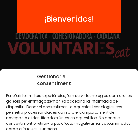
¡Bienvenidos!
Redes sociales
Gestionar el
consentiment
Per oferir les millors experiències, fem servir tecnologies com ara les
TWT
YTB
IG
FB
IN
galetes per emmagatzemar i/o accedir a la informació del
dispositiu. Donar el consentiment a aquestes tecnologies ens
permetrà processar dades com ara el comportament de
navegació o identificadors únics en aquest lloc. No donar el
consentiment o retirar-lo pot afectar negativament determinades
Aviso legal
Política de cookies
característiques i funcions.