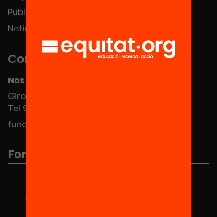
Publicaciones y vídeos
Noticias
Contacto
Nos puedes encontrar en el HUB Social
Girona 34, interior 08010 Barcelona
Tel 934 588 700
fundacio@equitat.org
Formamos parte de...