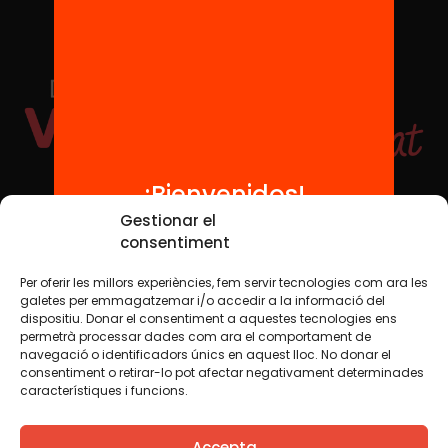
¡Bienvenidos!
Redes sociales
Gestionar el
consentiment
Per oferir les millors experiències, fem servir tecnologies com ara les
TWT
YTB
IG
FB
IN
galetes per emmagatzemar i/o accedir a la informació del
dispositiu. Donar el consentiment a aquestes tecnologies ens
permetrà processar dades com ara el comportament de
navegació o identificadors únics en aquest lloc. No donar el
consentiment o retirar-lo pot afectar negativament determinades
Aviso legal
Política de cookies
característiques i funcions.
Creemos que el conocimiento debe compartirse. Por eso
Accepta