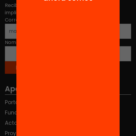
Recibe contenidos, iniciativas y proyectos para
implicarte.
Correo electrónico
*
Nombre
*
Apartados
Portada
FAQS
Fundación
HUB Social
Actos
Contacto
Proyectos