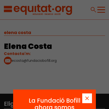
elena costa
Elena Costa
Contacta'm:
ecosta@fundaciobofill.org
La Fundació Bofill
Elige equidad
ahora somos