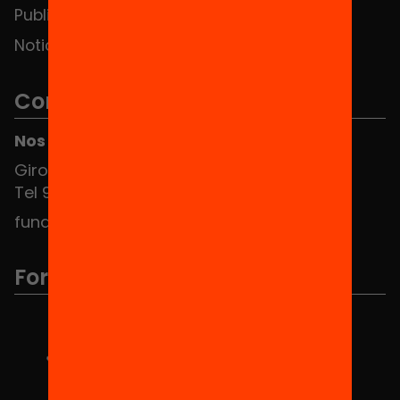
Publicaciones y vídeos
Noticias
Contacto
Nos puedes encontrar en el HUB Social
Girona 34, interior 08010 Barcelona
Tel 934 588 700
fundacio@equitat.org
Formamos parte de...