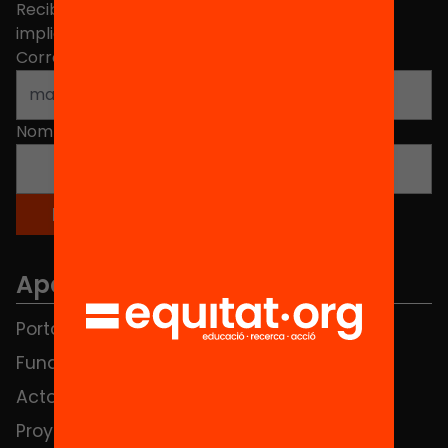
Recibe contenidos, iniciativas y proyectos para
implicarte.
Correo electrónico
*
Nombre
*
Apartados
Portada
FAQS
Fundación
HUB Social
Actos
Contacto
Proyectos