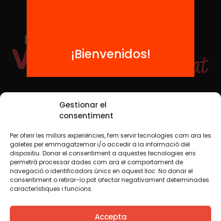
¡Bienvenidos!
Redes sociales
Gestionar el
consentiment
Per oferir les millors experiències, fem servir tecnologies com ara les
TWT
YTB
IG
FB
IN
galetes per emmagatzemar i/o accedir a la informació del
dispositiu. Donar el consentiment a aquestes tecnologies ens
permetrà processar dades com ara el comportament de
navegació o identificadors únics en aquest lloc. No donar el
consentiment o retirar-lo pot afectar negativament determinades
Aviso legal
Política de cookies
característiques i funcions.
Creemos que el conocimiento debe compartirse. Por eso
Accepta
utilizamos una licencia Creative Commons, salvo que en