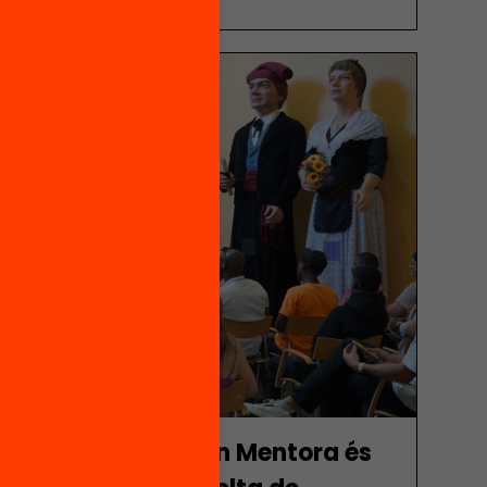
no les eixampli. Per això va néixer al 2018
mpulsada per Equitat.org (llavors Fundació
Barcelona i la Federació de Moviments de
er ampliar […]
en els joves que fan Mentora és