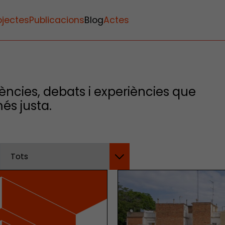
ojectes
Publicacions
Blog
Actes
ències, debats i experiències que
és justa.