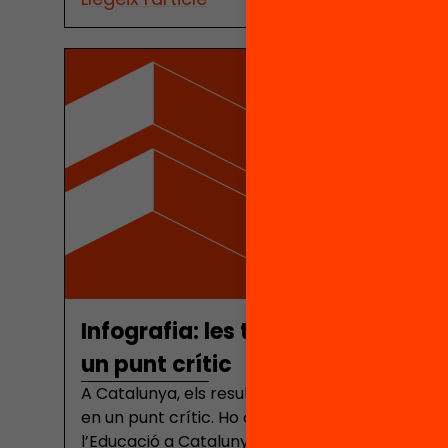
Infografia: les trajectòries i resu
un punt crític
A Catalunya, els resultats acadèmics i les traj
en un punt crític. Ho conclou el capítol d’indic
l’Educació a Catalunya 2026. Fa vint anys que re