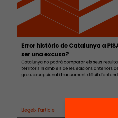
Error històric de Catalunya a PIS
ser una excusa?
Catalunya no podrà comparar els seus resultat
territoris ni amb els de les edicions anteriors d
greu, excepcional i francament difícil d’ente
d’Educació haurà d’investigar, explicar i correg
de Catalunya ha quedat invalidada després que
més d’un 23% de l’alumnat seleccionat, molt 
màxim del 5% que estableix l’OCDE. L’absència
de l’alumnat pot distorsionar fortament els res
Llegeix l'article
públics. Una situació inaudita. La conseqüència 