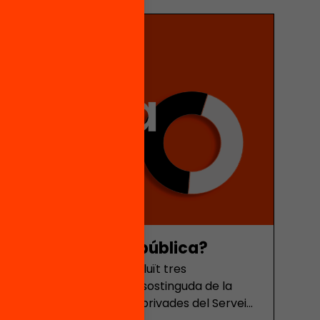
calor sobre la salut dels infants. I cada vegada
les altes temperatures dificulten la
n els aprenentatges de tothom i afecten
més vulnerable. Amb el Superniño és probable
 perd pes l’escola pública?
r al curs 2026/27 han confluït tres
als: Continua la caiguda sostinguda de la
ls concerts de les escoles privades del Servei