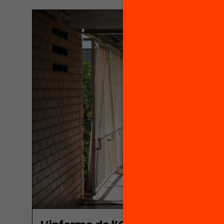
trenca una sèrie històrica que permetia observ