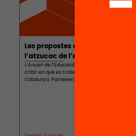
Les propostes de l’Anuari 2026 pe
l’atzucac de l’educació
L’Anuari de l’Educació 2026 detalla 17 proposte
crític en què es troben els resultats i les traje
Catalunya. Parteixen de tres màximes: D’una 
millorar resultats sense polítiques d’equitat es
recursos escolars i extraescolars. De l’altra qu
garantir que els docents exerceixen la profess
Finalment, que siguin avaluades per saber si fu
descarrega el resum executiu de l’Anuari de l’
2026 Equitat real per a la millora dels aprene
d’aprenentatge es consoliden en els primers ci
Llegeix l'article