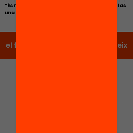
“És molt potent veure que el voluntariat que fas
una hora a la setmana té algun impacte”
el futur no s’espera, es construeix