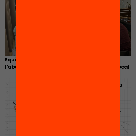
Equitat.org impulsa una agenda contra
l’abandonament escolar de la mà del món local
BLOG