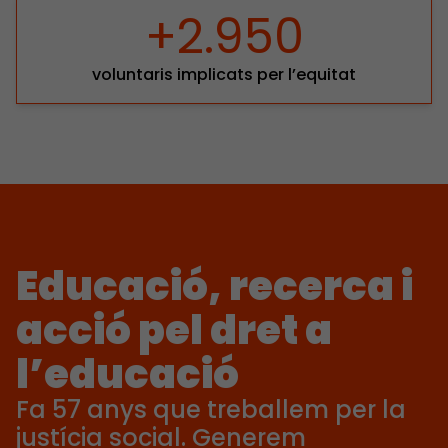
+2.950
voluntaris implicats per l’equitat
Educació, recerca i
acció pel dret a
l’educació
Fa 57 anys que treballem per la
justícia social. Generem