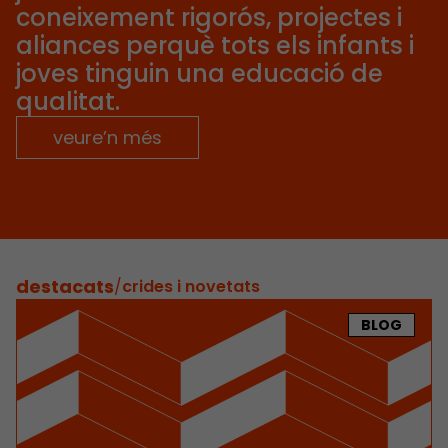
coneixement rigorós, projectes i
aliances perquè tots els infants i
joves tinguin una educació de
qualitat.
veure’n més
destacats
/
crides i novetats
BLOG