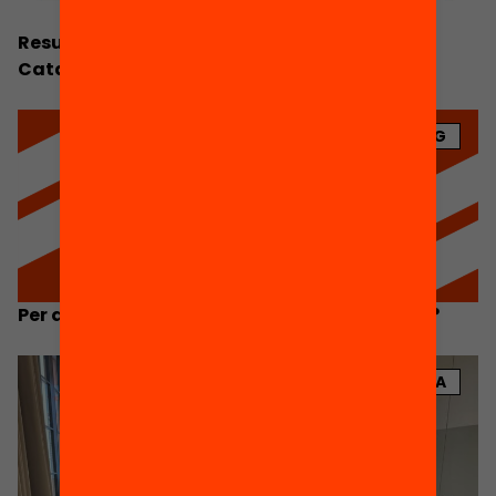
Resum Executiu. Anuari de l’Educació a
Catalunya 2026
BLOG
Per què l’educació no recupera els resultats?
NOTÍCIA