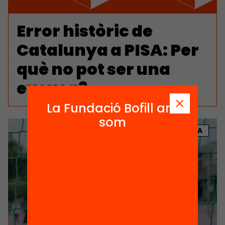
Error històric de
Catalunya a PISA: Per
què no pot ser una
excusa?
La Fundació Bofill ara
som
NOTÍCIA