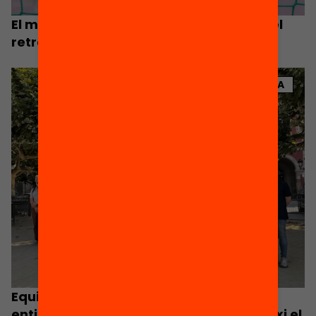
El model de concerts actual agreujarà el
retrocés de l’escola pública
NOTÍCIA
Equitat.org s’afegeix al clam de 5.000
entitats perquè la Generalitat garanteixi el