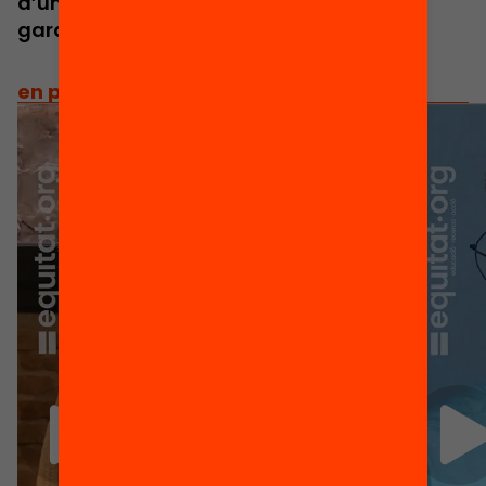
d’una democràcia sòlida i la millor
garantia de futur.
en primera persona