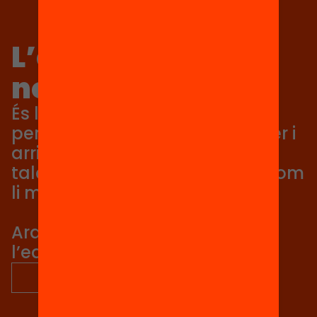
L’equitat no és
només un valor
És la condició perquè cada
persona pugui aprendre, créixer i
arribar tan lluny com el seu
talent li permeti, no tan lluny com
li marqui el seu origen.
Ara és el moment de posar
l’equitat al centre.
descobreix més sobre nosaltres