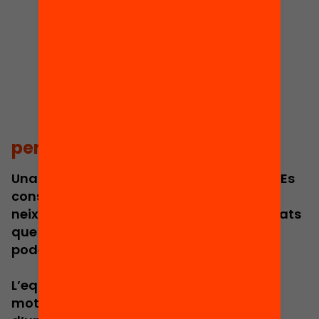
per què equitat
Una societat justa no es construeix sola. Es
construeix quan decidim que el lloc on
neixes no ha de determinar les oportunitats
que tindràs. I l’educació és l’eina més
poderosa per fer-ho possible.
L’equitat és més que una aspiració: és el
motor del progrés col·lectiu, el fonament