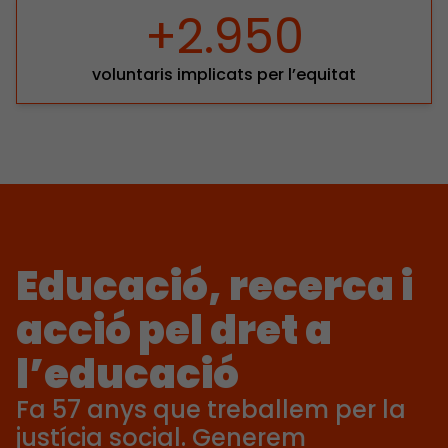
+2.950
voluntaris implicats per l’equitat
Educació, recerca i
acció pel dret a
l’educació
Fa 57 anys que treballem per la
justícia social. Generem