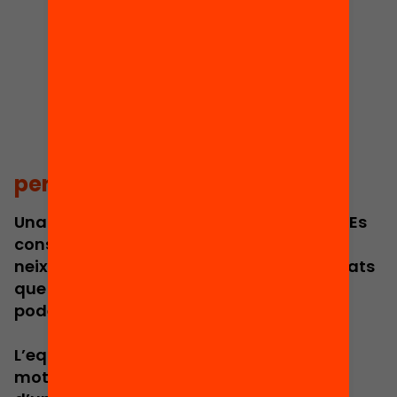
per què equitat
Una societat justa no es construeix sola. Es
construeix quan decidim que el lloc on
neixes no ha de determinar les oportunitats
que tindràs. I l’educació és l’eina més
poderosa per fer-ho possible.
L’equitat és més que una aspiració: és el
motor del progrés col·lectiu, el fonament