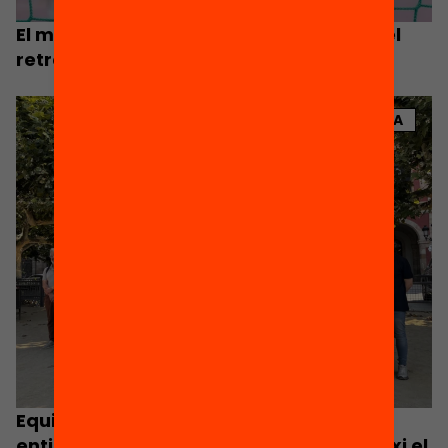
El model de concerts actual agreujarà el
retrocés de l’escola pública
NOTÍCIA
Equitat.org s’afegeix al clam de 5.000
entitats perquè la Generalitat garanteixi el