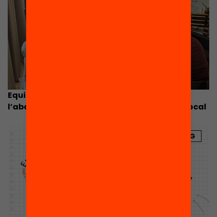
Equitat.org impulsa una agenda contra
l’abandonament escolar de la mà del món local
BLOG