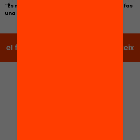
“És molt potent veure que el voluntariat que fas
una hora a la setmana té algun impacte”
el futur no s’espera, es construeix