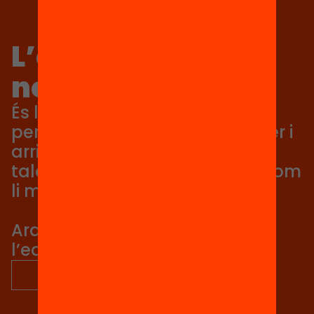
L’equitat no és
només un valor
És la condició perquè cada
persona pugui aprendre, créixer i
arribar tan lluny com el seu
talent li permeti, no tan lluny com
li marqui el seu origen.
Ara és el moment de posar
l’equitat al centre.
descobreix més sobre nosaltres