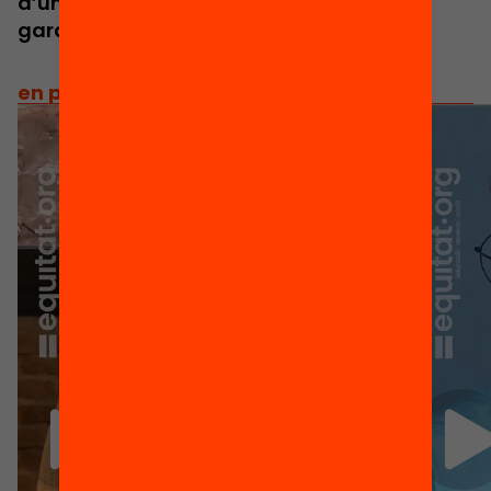
d’una democràcia sòlida i la millor
garantia de futur.
en primera persona