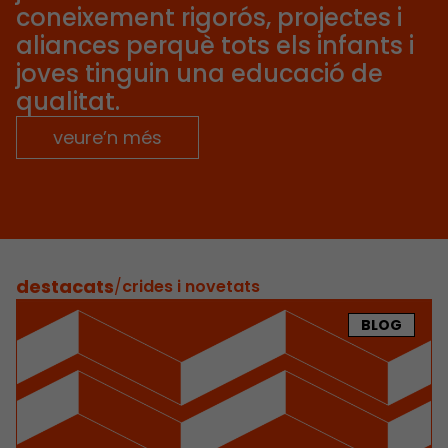
coneixement rigorós, projectes i
aliances perquè tots els infants i
joves tinguin una educació de
qualitat.
veure’n més
destacats
/
crides i novetats
BLOG