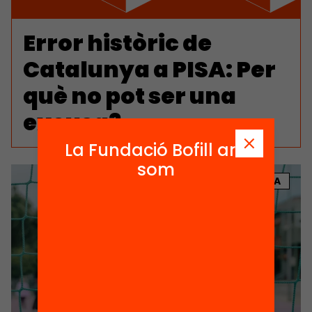
Error històric de
Catalunya a PISA: Per
què no pot ser una
excusa?
La Fundació Bofill ara
som
NOTÍCIA