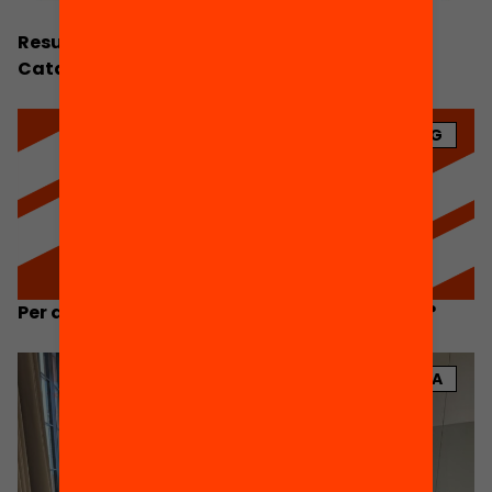
Resum Executiu. Anuari de l’Educació a
Catalunya 2026
BLOG
Per què l’educació no recupera els resultats?
NOTÍCIA