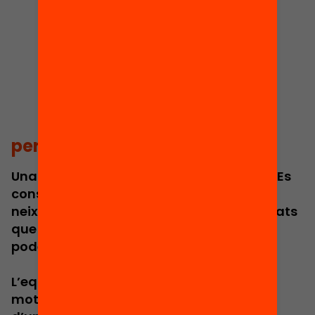
per què equitat
Una societat justa no es construeix sola. Es
construeix quan decidim que el lloc on
neixes no ha de determinar les oportunitats
que tindràs. I l’educació és l’eina més
poderosa per fer-ho possible.
L’equitat és més que una aspiració: és el
motor del progrés col·lectiu, el fonament