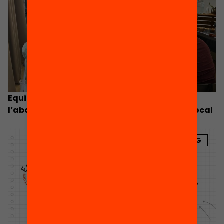
Equitat.org impulsa una agenda contra
l’abandonament escolar de la mà del món local
BLOG