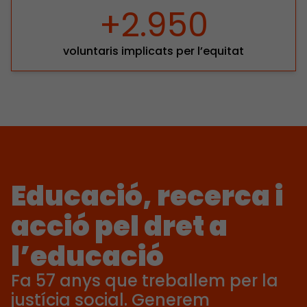
+2.950
voluntaris implicats per l’equitat
Educació, recerca i
acció pel dret a
l’educació
Fa 57 anys que treballem per la
justícia social. Generem