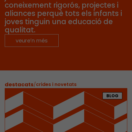
coneixement rigorós, projectes i
aliances perquè tots els infants i
joves tinguin una educació de
qualitat.
veure’n més
destacats
/
crides i novetats
BLOG