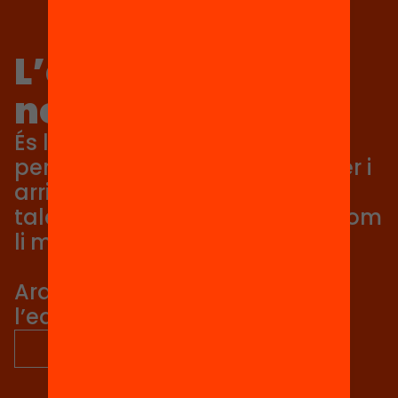
L’equitat no és
només un valor
És la condició perquè cada
persona pugui aprendre, créixer i
arribar tan lluny com el seu
talent li permeti, no tan lluny com
li marqui el seu origen.
Ara és el moment de posar
l’equitat al centre.
descobreix més sobre nosaltres