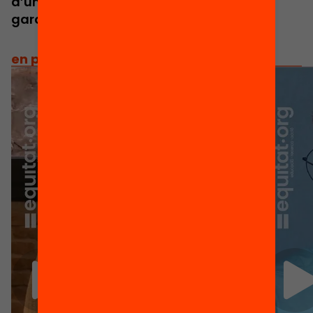
d’una democràcia sòlida i la millor
garantia de futur.
en primera persona