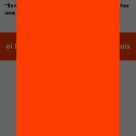
“És molt potent veure que el voluntariat que fas
una hora a la setmana té algun impacte”
el futur no s’espera, es construeix