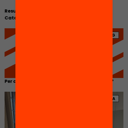
Resum Executiu. Anuari de l’Educació a
Catalunya 2026
BLOG
Per què l’educació no recupera els resultats?
NOTÍCIA