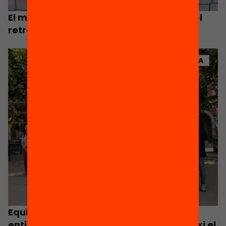
El model de concerts actual agreujarà el
retrocés de l’escola pública
NOTÍCIA
Equitat.org s’afegeix al clam de 5.000
entitats perquè la Generalitat garanteixi el