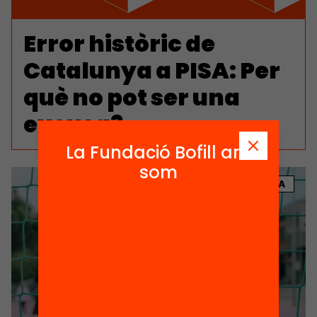
Error històric de
Catalunya a PISA: Per
què no pot ser una
excusa?
La Fundació Bofill ara
som
NOTÍCIA